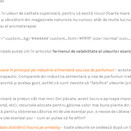
at.
în uleiuri de calitate superioară, pentru că există riscul (foarte ma
ii și vânzătorii din magazinele naturiste nu cunosc atât de multe lucru
iu al aromaterapiei.
er=” custom_bg=’#444444′ custom_font=’#ffffff’ size=’normal’ icon_s
țiale puteți citi în articolul
Termenul de valabilitate al uleiurilor esenț
axate în principal pe industria alimentară sau cea de parfumuri
– aceste
terapeutic. Companiile din industria alimentară și cea de parfumuri tre
mă și același gust, astfel că sunt nevoite să “falsifice” uleiurile (
ioară la prețuri cât mai mici. Din păcate, acest lucru e aproape imposib
ă, etc), resursele alocate pentru găsirea celor mai bune plante din cel
 pentru obținerea câtorva ml de ulei esențial pur, e nevoie de câteva s
 ulei esențial pur – cum ar putea să fie ieftin?
data distilării) înscris pe ambalaj
– toate uleiurile se oxidează după un 