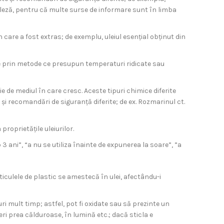
ngleză, pentru că multe surse de informare sunt în limba
din care a fost extras; de exemplu, uleiul esențial obținut din
ase prin metode ce presupun temperaturi ridicate sau
e de mediul în care cresc. Aceste tipuri chimice diferite
 și recomandări de siguranță diferite; de ex. Rozmarinul ct.
roprietățile uleiurilor.
ub 3 ani”, “a nu se utiliza înainte de expunerea la soare”, ”a
ticulele de plastic se amestecă în ulei, afectându-i
ri mult timp; astfel, pot fi oxidate sau să prezinte un
eri prea călduroase, în lumină etc.; dacă sticla e