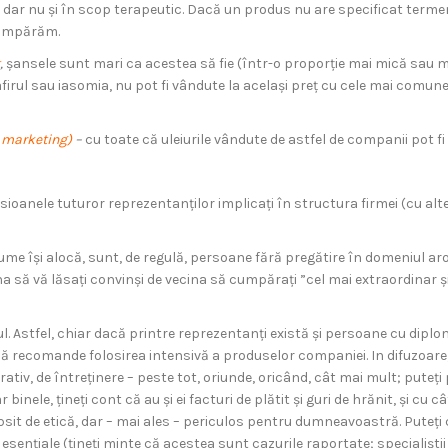
e, dar nu și în scop terapeutic. Dacă un produs nu are specificat termen
 cumpărăm.
,
șansele sunt mari ca acestea să fie (într-o proporție mai mică sau mai
irul sau iasomia, nu pot fi vândute la același preț cu cele mai comune,
l marketing)
–
cu toate că uleiurile vândute de astfel de companii pot fi 
ioanele tuturor reprezentanților implicați în structura firmei (cu alte c
e nume își alocă, sunt, de regulă, persoane fără pregătire în domeniul 
 e una să vă lăsați convinși de vecina să cumpărați ”cel mai extraordinar
. Astfel, chiar dacă printre reprezentanți există și persoane cu diplo
ce să recomande folosirea intensivă a produselor companiei. In difuzoar
iv, de întreținere – peste tot, oriunde, oricând, cât mai mult; puteți pr
ar binele, țineți cont că au și ei facturi de plătit și guri de hrănit, și
lipsit de etică, dar – mai ales – periculos pentru dumneavoastră. Puteți c
esențiale (țineți minte că acestea sunt cazurile raportate; specialiștii