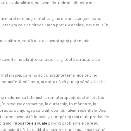
ul de valabilitate, nu avem de unde ști cât este de
 mare) compuși sintetici, și nu uleiuri esențiale pure.
 precum cele de citrice. Daca prețul e același, ceva nu e în
de calitate, există alte dezavantaje și potențiale
uvinte, nu plătiți doar uleiul, ci și toată structura de
aromaterapiei, care nu au cunoștințe temeinice privind
 și nemaiîntâlnit” mop, și e alta să vă puneți sănătatea în
me în domeniu (chimiști, aromaterapeuți, doctori etc), ei
e, în produse cosmetice, la curățenie, în mâncare, la
actic să ajungeți să trăiți doar din uleiuri esențiale. Deși
 cu cât dumneavoastră folosiți și cumpărați mai mult produsele
iti aici
rapoartele anuale
privind problemele care au
 consideră că, în realitate, cazurile sunt mult mai multe).