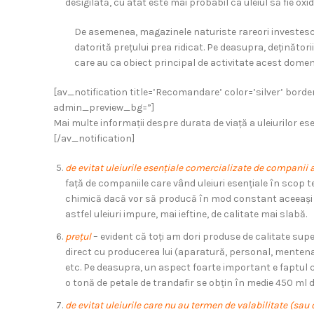
desigilată, cu atât este mai probabil ca uleiul să fie oxid
De asemenea, magazinele naturiste rareori investesc 
datorită prețului prea ridicat. Pe deasupra, deținător
care au ca obiect principal de activitate acest domen
[av_notification title=’Recomandare’ color=’silver’ bord
admin_preview_bg=”]
Mai multe informații despre durata de viață a uleiurilor esen
[/av_notification]
de evitat uleiurile esențiale comercializate de companii 
față de companiile care vând uleiuri esențiale în scop 
chimică dacă vor să producă în mod constant aceeași aro
astfel uleiuri impure, mai ieftine, de calitate mai slabă.
prețul
– evident că toți am dori produse de calitate super
direct cu producerea lui (aparatură, personal, mentenanț
etc. Pe deasupra, un aspect foarte important e faptul că
o tonă de petale de trandafir se obțin în medie 450 ml de
de evitat uleiurile care nu au termen de valabilitate (sau 