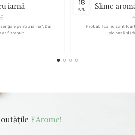
18
ru iarnă
Slime aroma
IUN.
P
 esențiale pentru iarnă”. Dar
Probabil că nu sunt foart
r fi trebuit...
lipicioasă și (d
noutățile
EArome!