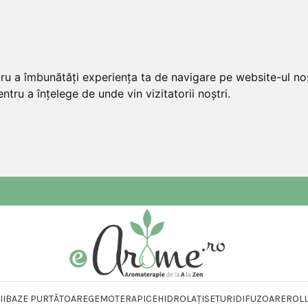
tru a îmbunătăți experiența ta de navigare pe website-ul nos
ntru a înțelege de unde vin vizitatorii noștri.
II
BAZE PURTĂTOARE
GEMOTERAPICE
HIDROLAȚI
SETURI
DIFUZOARE
ROL