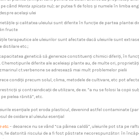
, pe când
Menta spicata
nu); ar putea fi de folos și numele în limba e
despre același ulei
rietățile și calitatea uleiului sunt diferite în funcție de partea plantei 
din fructe
ile terapeutice ale uleiurilor sunt afectate dacă uleiurile sunt extr
 distilare etc.;
apacitatea genetică să genereze constituenți chimici diferiți, în funcți
hemotipurile diferite ale aceleiași plante au, de multe ori, proprietăți
ozmarinul ct.verbenone se adresează mai mult problemelor pielii
ece condiții precum solul, clima, metodele de cultivare, etc pot afecta p
stricții și contraindicații de utilizare, de ex. ”a nu se folosi la copii s
pe pielea rănită”, etc.
leiurile esențiale pot eroda plasticul, devenind astfel contaminate (par
sul de oxidare al uleiului esențial
e etc
.
– deoarece nu se vând “ca pâinea caldă”, uleiurile pot sta pe raftu
i, fie datorită riscului de a fi fost păstrate necorespunzător: în încăp