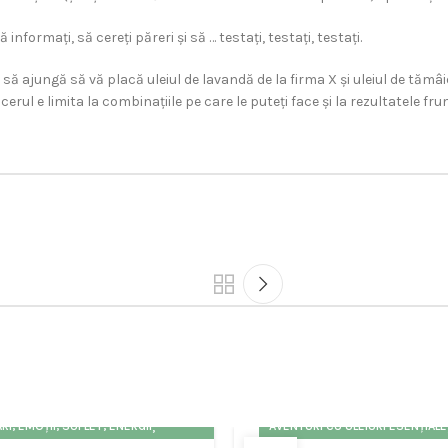
 informați, să cereți păreri și să … testați, testați, testați.
il să ajungă să vă placă uleiul de lavandă de la firma X și uleiul de tămâ
cerul e limita la combinațiile pe care le puteți face și la rezultatele fr
,
RI, EMOȚII, SUFLET, ENERGII
AVENTURI CU ULEIURI ESENȚIALE