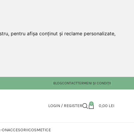
tru, pentru afișa conținut și reclame personalizate,
BLOG
CONTACT
TERMENI ȘI CONDIȚII
0
LOGIN / REGISTER
0,00
LEI
L-ON
ACCESORII
COSMETICE