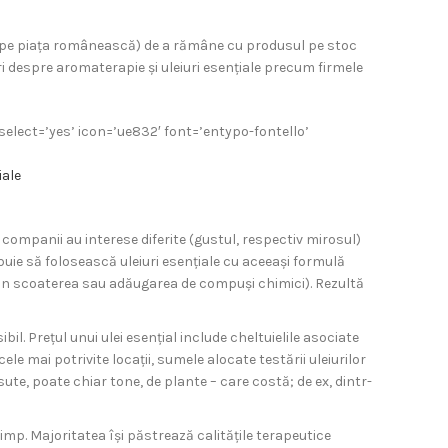
re pe piața românească) de a rămâne cu produsul pe stoc
ri despre aromaterapie și uleiuri esențiale precum firmele
elect=’yes’ icon=’ue832′ font=’entypo-fontello’
iale
 companii au interese diferite (gustul, respectiv mirosul)
buie să folosească uleiuri esențiale cu aceeași formulă
prin scoaterea sau adăugarea de compuși chimici). Rezultă
il. Prețul unui ulei esențial include cheltuielile asociate
e mai potrivite locații, sumele alocate testării uleiurilor
ute, poate chiar tone, de plante – care costă; de ex, dintr-
timp. Majoritatea își păstrează calitățile terapeutice