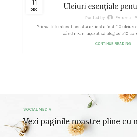
11
ULEIURI ESENȚIALE
Uleiuri esențiale pent
DEC.
Posted by
EArome
Primul titlu alocat acestui articol a fost ”10 uleiuri
când m-am așezat să aleg cele 10 care a
CONTINUE READING
SOCIAL MEDIA
Vezi paginile noastre pline cu 