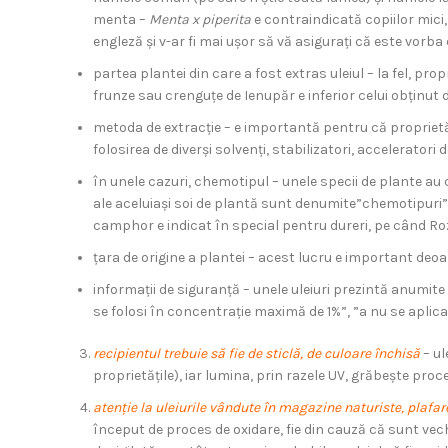
menta –
Menta x piperita
e contraindicată copiilor mici
engleză și v-ar fi mai ușor să vă asigurați că este vorba 
partea plantei din care a fost extras uleiul – la fel, prop
frunze sau crenguțe de Ienupăr e inferior celui obținut 
metoda de extracție – e importantă pentru că proprietăț
folosirea de diverși solvenți, stabilizatori, acceleratori de
în unele cazuri, chemotipul – unele specii de plante au c
ale aceluiași soi de plantă sunt denumite”chemotipuri”. C
camphor e indicat în special pentru dureri, pe când R
țara de origine a plantei – acest lucru e important deoar
informații de siguranță – unele uleiuri prezintă anumite re
se folosi în concentrație maximă de 1%”, ”a nu se aplica 
recipientul trebuie să fie de sticlă, de culoare închisă
– u
proprietățile), iar lumina, prin razele UV, grăbește proce
atenție la uleiurile v
â
ndute în magazine naturiste, plafar
început de proces de oxidare, fie din cauză că sunt vech