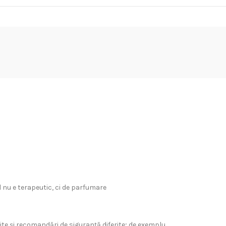
l nu e terapeutic, ci de parfumare
rite și recomandări de siguranță diferite; de exemplu,