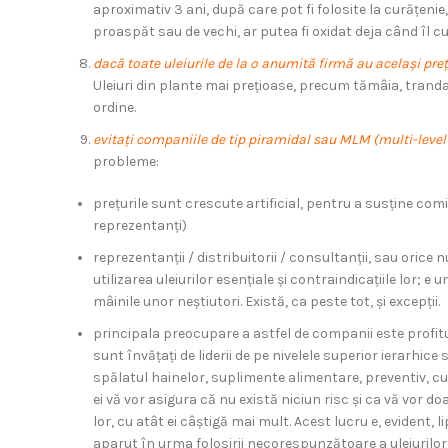
aproximativ 3 ani, după care pot fi folosite la curățeni
proaspăt sau de vechi, ar putea fi oxidat deja când îl
dacă toate uleiurile de la o anumită firmă au același preț
Uleiuri din plante mai prețioase, precum tămâia, trandaf
ordine.
evitați companiile de tip piramidal sau MLM (multi-leve
probleme:
prețurile sunt crescute artificial, pentru a susține comis
reprezentanți)
reprezentanții / distribuitorii / consultanții, sau oric
utilizarea uleiurilor esențiale și contraindicațiile lor;
mâinile unor neștiutori. Există, ca peste tot, și excepții.
principala preocupare a astfel de companii este profitul
sunt învățați de liderii de pe nivelele superior ierarhi
spălatul hainelor, suplimente alimentare, preventiv, curat
ei vă vor asigura că nu există niciun risc și ca vă vor do
lor, cu atât ei câștigă mai mult. Acest lucru e, evident, 
aparut în urma folosirii necorespunzătoare a uleiurilor 