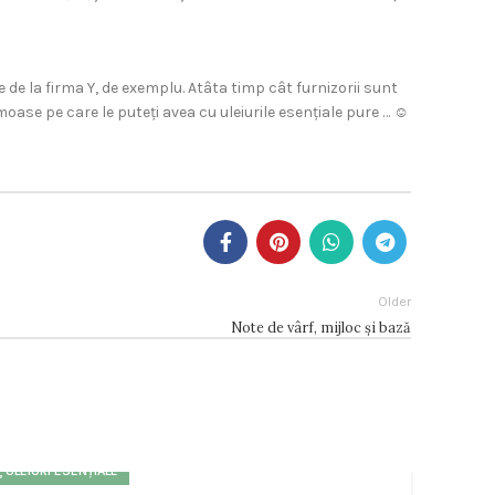
ie de la firma Y, de exemplu. Atâta timp cât furnizorii sunt
umoase pe care le puteți avea cu uleiurile esențiale pure … ☺
Older
Note de vârf, mijloc și bază
,
ULEIURI ESENȚIALE