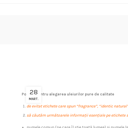
28
Ponturi pentru alegerea uleiurilor pure de calitate
MART.
de evitat etichete care spun “fragrance”, “identic natural”
să căutăm următoarele informații esențiale pe etichete 
numele comun (pe care îl știe toată lumea) și numele lat