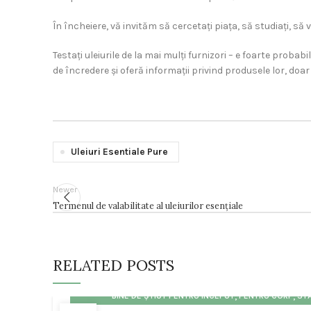
În încheiere, vă invităm să cercetați piața, să studiați, să vă
Testați uleiurile de la mai mulți furnizori – e foarte probab
de încredere și oferă informații privind produsele lor, doar 
Uleiuri Esentiale Pure
Newer
Termenul de valabilitate al uleiurilor esențiale
RELATED POSTS
,
,
BINE DE ȘTIUT PENTRU ÎNCEPUT
PENTRU CORP
STĂ