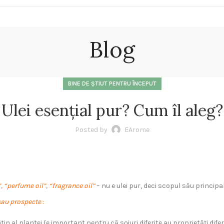
Blog
BINE DE ȘTIUT PENTRU ÎNCEPUT
Ulei esențial pur? Cum îl aleg?
Posted by
EArome
, “perfume oil”, “fragrance oil”
– nu e ulei pur, deci scopul său principa
sau prospecte
:
in al plantei (e important pentru că soiuri diferite au proprietăți dife