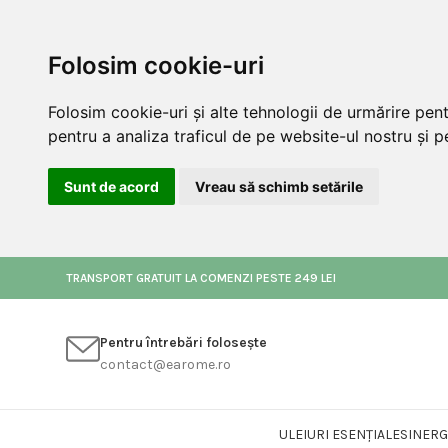
Folosim cookie-uri
Folosim cookie-uri și alte tehnologii de urmărire pen
pentru a analiza traficul de pe website-ul nostru și pe
Sunt de acord
Vreau să schimb setările
TRANSPORT GRATUIT LA COMENZI PESTE 249 LEI
Pentru întrebări folosește
contact@earome.ro
ULEIURI ESENȚIALE
SINERG