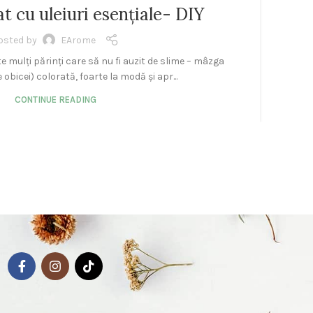
13
t cu uleiuri esențiale- DIY
IUN.
osted by
EArome
e mulți părinți care să nu fi auzit de slime – mâzga
Pr
e obicei) colorată, foarte la modă și apr...
CONTINUE READING