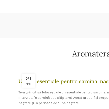
Aromaterap
21
Uleiuri esentiale pentru sarcina, nas
FEB.
Te-ai gândit să folosești uleiuri esentiale pentru sarcina, 
interzise, în sarcină sau alăptare? Acest articol își propune
naștere și în perioada de după naștere.