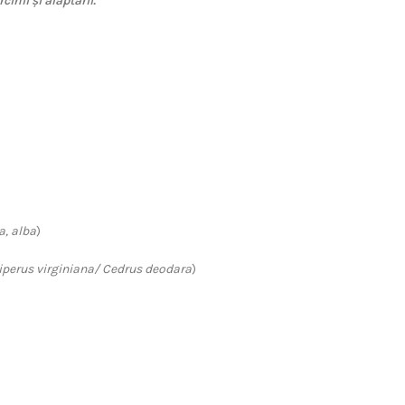
cinii și alăptării.
a, alba
)
iperus virginiana/ Cedrus deodara
)