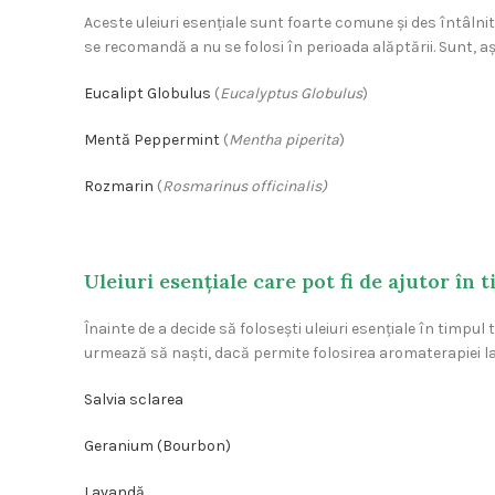
Aceste uleiuri esențiale sunt foarte comune și des întâlnite
se recomandă a nu se folosi în perioada alăptării. Sunt, aș
Eucalipt Globulus
(
Eucalyptus Globulus
)
Mentă Peppermint
(
Mentha piperita
)
Rozmarin
(
Rosmarinus officinalis)
Uleiuri esențiale care pot fi de ajutor în 
Înainte de a decide să folosești uleiuri esențiale în timpul
urmează să naști, dacă permite folosirea aromaterapiei la
Salvia sclarea
Geranium (Bourbon)
Lavandă