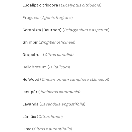
Eucalipt citriodora
(
Eucalyptus citriodora
)
Fragonia (
Agonis fragrans
)
Geranium (Bourbon)
(
Pelargonium x asperum
)
Ghimbir
(
Zingiber officinale
)
Grapefruit
(
Citrus paradisi)
Helichrysum (
H. italicum
)
Ho Wood
(
Cinnamomum camphora ct.linalool
)
Ienupăr
(
Juniperus communis)
Lavandă
(
Lavandula angustifolia
)
Lămâie
(
Citrus limon
)
Lime
(
Citrus x aurantifolia
)