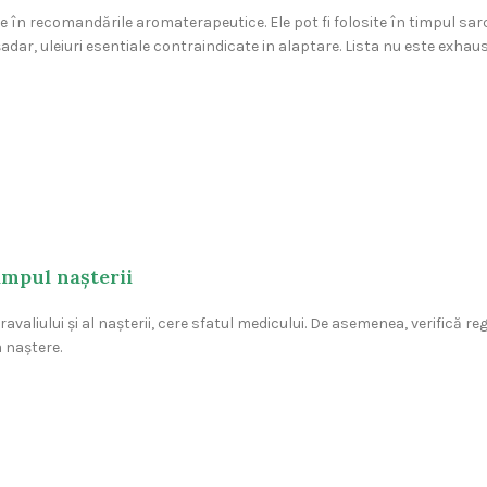
 în recomandările aromaterapeutice. Ele pot fi folosite în timpul sarcin
adar, uleiuri esentiale contraindicate in alaptare. Lista nu este exhaus
timpul nașterii
 travaliului și al nașterii, cere sfatul medicului. De asemenea, verifică
 naștere.