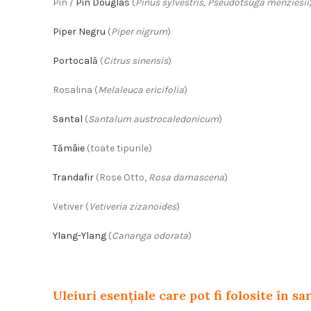
Pin /
Pin Douglas
(
Pinus sylvestris, Pseudotsuga menziesii
Piper Negru
(
Piper nigrum
)
Portocală
(
Citrus sinensis
)
Rosalina (
Melaleuca ericifolia
)
Santal
(
Santalum austrocaledonicum
)
Tămâie
(toate tipurile)
Trandafir
(Rose Otto,
Rosa damascena
)
Vetiver (
Vetiveria zizanoides
)
Ylang-Ylang
(
Cananga odorata
)
Uleiuri esențiale care pot fi folosite în sa