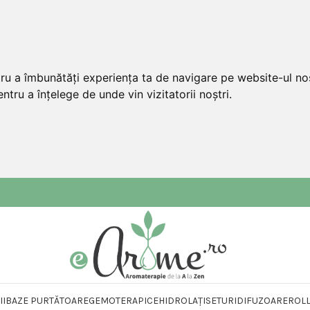
tru a îmbunătăți experiența ta de navigare pe website-ul nos
ntru a înțelege de unde vin vizitatorii noștri.
II
BAZE PURTĂTOARE
GEMOTERAPICE
HIDROLAȚI
SETURI
DIFUZOARE
ROL