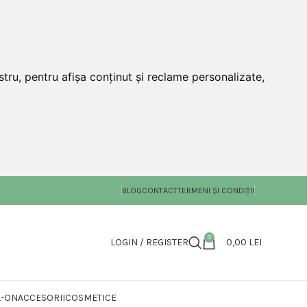
tru, pentru afișa conținut și reclame personalizate,
BLOG
CONTACT
TERMENI ȘI CONDIȚII
0
LOGIN / REGISTER
0,00
LEI
L-ON
ACCESORII
COSMETICE