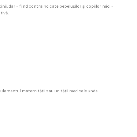
ii, dar – fiind contraindicate bebelușilor și copiilor mici –
tivă.
 regulamentul maternității sau unității medicale unde