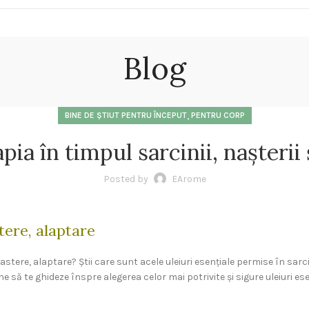
Blog
,
BINE DE ȘTIUT PENTRU ÎNCEPUT
PENTRU CORP
ia în timpul sarcinii, nașterii ș
Posted by
EArome
tere, alaptare
nastere, alaptare? Știi care sunt acele uleiuri esențiale permise în sarc
 să te ghideze înspre alegerea celor mai potrivite și sigure uleiuri esent