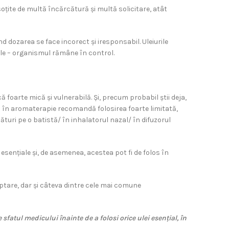
oțite de multă încărcătură și multă solicitare, atât
ând dozarea se face incorect și iresponsabil. Uleiurile
ale – organismul rămâne în control.
ă foarte mică și vulnerabilă. Și, precum probabil știi deja,
știi în aromaterapie recomandă folosirea foarte limitată,
icături pe o batistă/ în inhalatorul nazal/ în difuzorul
 esențiale și, de asemenea, acestea pot fi de folos în
laptare, dar și câteva dintre cele mai comune
 sfatul medicului înainte de a folosi orice ulei esențial, în