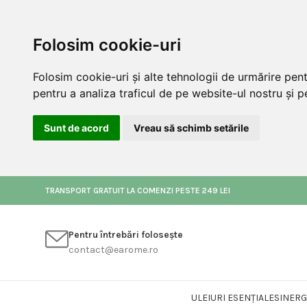
Folosim cookie-uri
Folosim cookie-uri și alte tehnologii de urmărire pen
pentru a analiza traficul de pe website-ul nostru și pe
Sunt de acord
Vreau să schimb setările
TRANSPORT GRATUIT LA COMENZI PESTE 249 LEI
Pentru întrebări folosește
contact@earome.ro
ULEIURI ESENȚIALE
SINERG