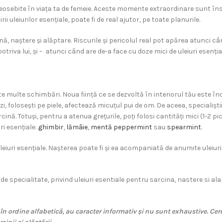
eosebite în viața ta de femeie. Aceste momente extraordinare sunt îns
rii uleiurilor esențiale, poate fi de real ajutor, pe toate planurile.
ină, naștere și alăptare. Riscurile și pericolul real pot apărea atunci c
iva lui, și – atunci când are de-a face cu doze mici de uleiuri esenți
te multe schimbări. Noua ființă ce se dezvoltă în interiorul tău este înc
alezi, folosești pe piele, afectează micuțul pui de om. De aceea, speciali
cină. Totuși, pentru a atenua grețurile, poți folosi cantități mici (1-2 p
ri esențiale:
ghimbir
,
lămâie
,
mentă peppermint
sau
spearmint
.
 uleiuri esențiale. Nașterea poate fi și ea acompaniată de anumite uleiuri
 de specialitate, privind uleiuri esentiale pentru sarcina, nastere si a
 în ordine alfabetică, au caracter informativ și nu sunt exhaustive. Cere