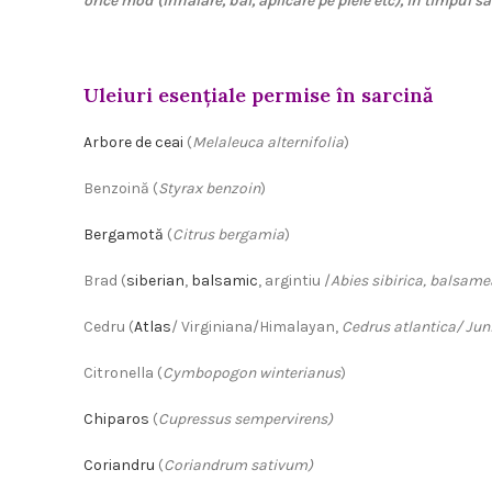
orice mod (inhalare, băi, aplicare pe piele etc), în timpul sar
Uleiuri esențiale
permise î
n sarcină
Arbore de ceai
(
Melaleuca alternifolia
)
Benzoină (
Styrax benzoin
)
Bergamotă
(
Citrus bergamia
)
Brad (
siberian
,
balsamic
, argintiu /
Abies sibirica, balsame
Cedru (
Atlas
/ Virginiana/Himalayan,
Cedrus atlantica/ Jun
Citronella (
Cymbopogon winterianus
)
Chiparos
(
Cupressus sempervirens)
Coriandru
(
Coriandrum sativum)