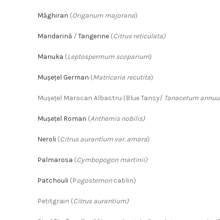
Măghiran
(
Origanum majorana
)
Mandarină
/
Tangerine
(
Citrus reticulata)
Manuka
(
Leptospermum scoparium
)
Mușețel German
(
Matricaria recutita
)
Mușețel Marocan Albastru (Blue Tansy/
Tanacetum annu
Mușețel Roman
(
Anthemis nobilis)
Neroli
(
Citrus aurantium var. amara
)
Palmarosa
(
Cymbopogon martinii)
Patchouli
(P
ogostemon
cablin)
Petitgrain (
Citrus aurantium)