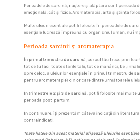
Perioadele de sarcină, naștere și alăptare sunt perioade d
emoțională, cât și fizică. Aromaterapia, arta și știința folosi
Multe uleiuri esențiale pot fi folosite în perioadele de sarc
esențiale lucrează împreună cu organismul uman, nu împotr
Perioada sarcinii și aromaterapia
În
primul trimestru de sarcină
, corpul tău trece prin foar
tot ce tu faci, toate stările tale, tot ce mănânci, bei, inh
spre deloc, a uleiurilor esențiale în primul trimestru de sar
pentru aromaterapie) din oricare dintre următoarele uleiu
În
trimestrele 2 și 3 de sarcină
, pot fi folosite mai multe
perioada post-partum.
În continuare, îți prezentăm câteva indicații din literatura
contraindicații.
Toate listele din acest material afișează uleiurile esențiale