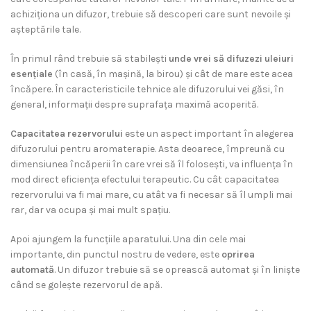
achiziționa un difuzor, trebuie să descoperi care sunt nevoile și
așteptările tale.
În primul rând trebuie să stabilești
unde vrei să difuzezi uleiuri
esențiale
(în casă, în mașină, la birou) și cât de mare este acea
încăpere. În caracteristicile tehnice ale difuzorului vei găsi, în
general, informaţii despre suprafaţa maximă acoperită.
Capacitatea rezervorului
este un aspect important în alegerea
difuzorului pentru aromaterapie. Asta deoarece, împreună cu
dimensiunea încăperii în care vrei să îl folosești, va influența în
mod direct eficiența efectului terapeutic. Cu cât capacitatea
rezervorului va fi mai mare, cu atât va fi necesar să îl umpli mai
rar, dar va ocupa și mai mult spațiu.
Apoi ajungem la funcțiile aparatului. Una din cele mai
importante, din punctul nostru de vedere, este
oprirea
automată
. Un difuzor trebuie să se oprească automat și în liniște
când se golește rezervorul de apă.