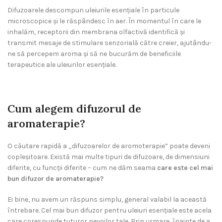
Difuzoarele descompun uleiurile esențiale în particule
microscopice și le răspândesc în aer. În momentul în care le
inhalăm, receptorii din membrana olfactivă identifică și
transmit mesaje de stimulare senzorială către creier, ajutându-
ne să percepem aroma și să ne bucurăm de beneficiile
terapeutice ale uleiurilor esențiale.
Cum alegem difuzorul de
aromaterapie?
O căutare rapidă a „difuzoarelor de aromoterapie” poate deveni
copleșitoare. Există mai multe tipuri de difuzoare, de dimensiuni
diferite, cu funcții diferite – cum ne dăm seama
care este cel mai
bun difuzor de aromaterapie?
Ei bine, nu avem un răspuns simplu, general valabil la această
întrebare. Cel mai bun difuzor pentru uleiuri esențiale este acela
care corespunde tuturor nevoilor tale. Prin urmare, înainte de a