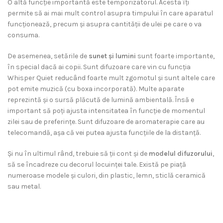
O altă funcție importantă este temporizatorul. Acesta îți
permite să ai mai mult control asupra timpului în care aparatul
funcționează, precum și asupra cantității de ulei pe care o va
consuma.
De asemenea, setările de
sunet și lumini
sunt foarte importante,
în special dacă ai copii. Sunt difuzoare care vin cu funcția
Whisper Quiet reducând foarte mult zgomotul și sunt altele care
pot emite muzică (cu boxa incorporată). Multe aparate
reprezintă şi o sursă plăcută de lumină ambientală. Însă e
important să poţi ajusta intensitatea în funcţie de momentul
zilei sau de preferinţe. Sunt difuzoare de aromaterapie care au
telecomandă, aşa că vei putea ajusta funcţiile de la distanţă.
Și nu în ultimul rând, trebuie să ții cont și de
modelul difuzorului
,
să se încadreze cu decorul locuinței tale. Există pe piață
numeroase modele și culori, din plastic, lemn, sticlă ceramică
sau metal.