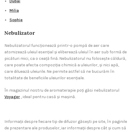
Dubai
Milia
Sophie
Nebulizator
Nebulizatorul funcționează printr-o pompă de aer care
atomizează uleiul esențial și eliberează uleiul în aer sub formă de
picături mici, ca o ceață fină. Nebulizatorul nu folosește căldură,
care poate afecta compoziția chimică a uleiurilor, și nici apă,
care diluează uleiurile. Ne permite astfel să ne bucurăm în
totalitate de beneficiile uleiurilor esențiale.
În magazinul nostru de aromaterapie poți găsi nebulizatorul
Voyager
, ideal pentru casă și mașină.
Informații despre fiecare tip de difuzor găsești pe site, în paginile
de prezentare ale produselor, iar informații despre cât și cum să