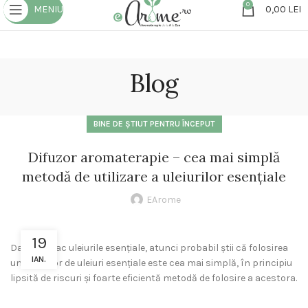
0
MENIU
0,00
LEI
Blog
BINE DE ȘTIUT PENTRU ÎNCEPUT
Difuzor aromaterapie – cea mai simplă
metodă de utilizare a uleiurilor esențiale
EArome
19
Dacă îți plac uleiurile esențiale, atunci probabil știi că folosirea
IAN.
unui difuzor de uleiuri esențiale este cea mai simplă, în principiu
lipsită de riscuri și foarte eficientă metodă de folosire a acestora.
difuzor aromaterapie