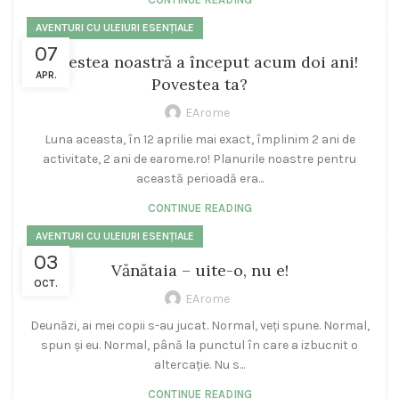
AVENTURI CU ULEIURI ESENȚIALE
07
Povestea noastră a început acum doi ani!
APR.
Povestea ta?
EArome
Luna aceasta, în 12 aprilie mai exact, împlinim 2 ani de
activitate, 2 ani de earome.ro! Planurile noastre pentru
această perioadă era...
CONTINUE READING
AVENTURI CU ULEIURI ESENȚIALE
03
Vănătaia – uite-o, nu e!
OCT.
EArome
Deunăzi, ai mei copii s-au jucat. Normal, veți spune. Normal,
spun și eu. Normal, până la punctul în care a izbucnit o
altercație. Nu s...
CONTINUE READING