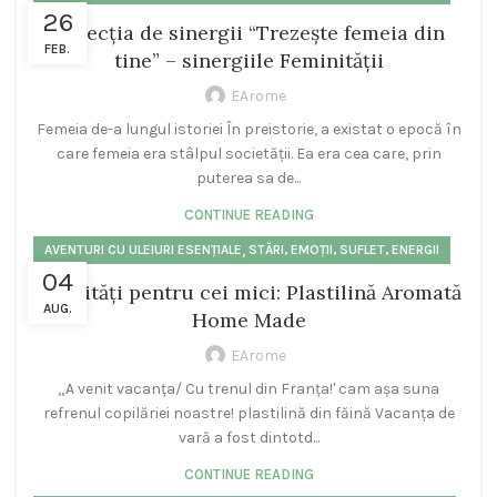
26
Colecția de sinergii “Trezește femeia din
FEB.
tine” – sinergiile Feminității
EArome
Femeia de-a lungul istoriei În preistorie, a existat o epocă în
care femeia era stâlpul societății. Ea era cea care, prin
puterea sa de...
CONTINUE READING
,
AVENTURI CU ULEIURI ESENȚIALE
STĂRI, EMOȚII, SUFLET, ENERGII
04
Activități pentru cei mici: Plastilină Aromată
AUG.
Home Made
EArome
„A venit vacanța/ Cu trenul din Franța!' cam așa suna
refrenul copilăriei noastre! plastilină din făină Vacanța de
vară a fost dintotd...
CONTINUE READING