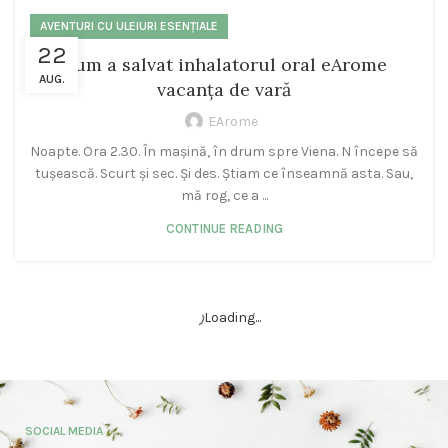
AVENTURI CU ULEIURI ESENȚIALE
22
Cum a salvat inhalatorul oral eArome
AUG.
vacanța de vară
EArome
Noapte. Ora 2.30. În mașină, în drum spre Viena. N începe să
tușească. Scurt și sec. Și des. Știam ce înseamnă asta. Sau,
mă rog, ce a ...
CONTINUE READING
Loading...
SOCIAL MEDIA