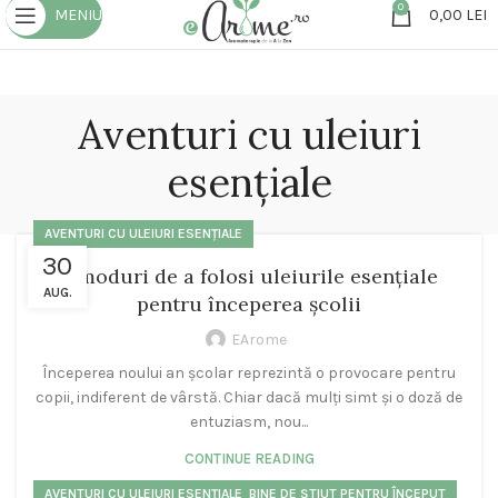
0
MENIU
0,00
LEI
Aventuri cu uleiuri
esențiale
AVENTURI CU ULEIURI ESENȚIALE
30
5 moduri de a folosi uleiurile esenţiale
AUG.
pentru începerea şcolii
EArome
Începerea noului an şcolar reprezintă o provocare pentru
copii, indiferent de vârstă. Chiar dacă mulţi simt şi o doză de
entuziasm, nou...
CONTINUE READING
,
AVENTURI CU ULEIURI ESENȚIALE
BINE DE ȘTIUT PENTRU ÎNCEPUT