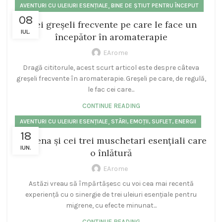
,
AVENTURI CU ULEIURI ESENȚIALE
BINE DE ȘTIUT PENTRU ÎNCEPUT
08
Trei greșeli frecvente pe care le face un
IUL.
începător în aromaterapie
EArome
Dragă cititorule, acest scurt articol este despre câteva
greșeli frecvente în aromaterapie. Greșeli pe care, de regulă,
le fac cei care...
CONTINUE READING
,
AVENTURI CU ULEIURI ESENȚIALE
STĂRI, EMOȚII, SUFLET, ENERGII
18
Migrena și cei trei muschetari esențiali care
IUN.
o înlătură
EArome
Astăzi vreau să împărtășesc cu voi cea mai recentă
experiență cu o sinergie de trei uleiuri esențiale pentru
migrene, cu efecte minunat...
CONTINUE READING