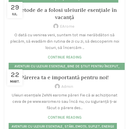
29
5 metode de a folosi uleiurile esențiale în
IUL.
vacanță
EArome
O dată cu venirea verii, suntem tot mai nerăbdători să
plecăm, să evadăm din rutina de zi cu zi, să descoperim noi
locuri, să încercăm ...
CONTINUE READING
,
,
AVENTURI CU ULEIURI ESENȚIALE
BINE DE ȘTIUT PENTRU ÎNCEPUT
22
,
,
PENTRU CORP
STĂRI, EMOȚII, SUFLET, ENERGII
ULEIURI ESENȚIALE
Părerea ta e importantă pentru noi!
MART.
Admin
Uleiuri esențiale ZeNN earome păreri Fie că ai achiziționat
ceva de pe www.earome.ro sau încă nu, cu siguranță ți-ai
făcut o părere des...
CONTINUE READING
,
AVENTURI CU ULEIURI ESENȚIALE
STĂRI, EMOȚII, SUFLET, ENERGII