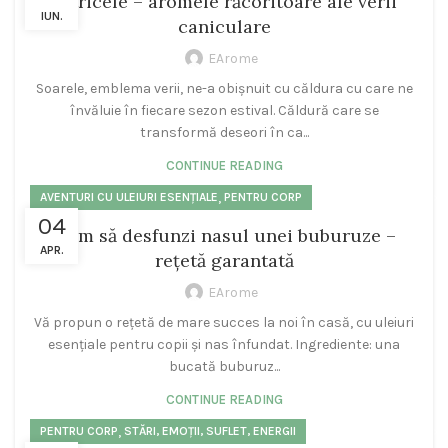
Citricele – aromele răcoritoare ale verii
IUN.
caniculare
EArome
Soarele, emblema verii, ne-a obișnuit cu căldura cu care ne
învăluie în fiecare sezon estival. Căldură care se
transformă deseori în ca...
CONTINUE READING
,
AVENTURI CU ULEIURI ESENȚIALE
PENTRU CORP
04
Cum să desfunzi nasul unei buburuze –
APR.
rețetă garantată
EArome
Vă propun o rețetă de mare succes la noi în casă, cu uleiuri
esențiale pentru copii și nas înfundat. Ingrediente: una
bucată buburuz...
CONTINUE READING
,
PENTRU CORP
STĂRI, EMOȚII, SUFLET, ENERGII