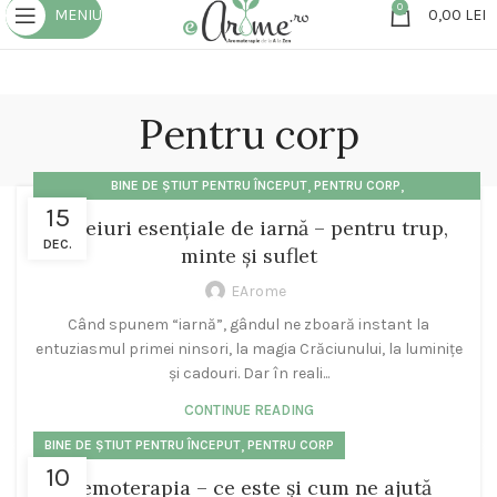
0
MENIU
0,00
LEI
Pentru corp
,
,
BINE DE ȘTIUT PENTRU ÎNCEPUT
PENTRU CORP
15
STĂRI, EMOȚII, SUFLET, ENERGII
8 uleiuri esențiale de iarnă – pentru trup,
DEC.
minte și suflet
EArome
Când spunem “iarnă”, gândul ne zboară instant la
entuziasmul primei ninsori, la magia Crăciunului, la luminițe
și cadouri. Dar în reali...
CONTINUE READING
,
BINE DE ȘTIUT PENTRU ÎNCEPUT
PENTRU CORP
10
Gemoterapia – ce este și cum ne ajută