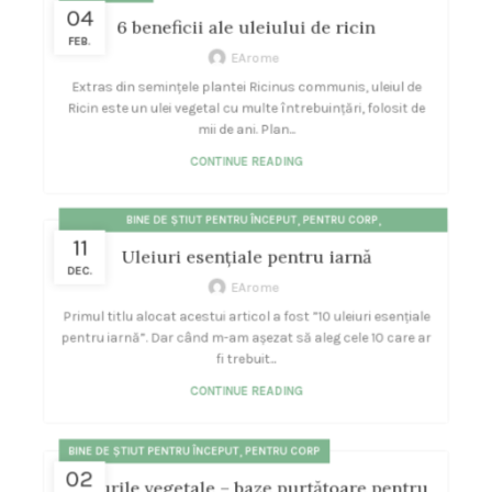
04
6 beneficii ale uleiului de ricin
FEB.
EArome
Extras din semințele plantei Ricinus communis, uleiul de
Ricin este un ulei vegetal cu multe întrebuințări, folosit de
mii de ani. Plan...
CONTINUE READING
,
,
BINE DE ȘTIUT PENTRU ÎNCEPUT
PENTRU CORP
11
,
STĂRI, EMOȚII, SUFLET, ENERGII
ULEIURI ESENȚIALE
Uleiuri esențiale pentru iarnă
DEC.
EArome
Primul titlu alocat acestui articol a fost ”10 uleiuri esențiale
pentru iarnă”. Dar când m-am așezat să aleg cele 10 care ar
fi trebuit...
CONTINUE READING
,
BINE DE ȘTIUT PENTRU ÎNCEPUT
PENTRU CORP
02
Uleiurile vegetale – baze purtătoare pentru