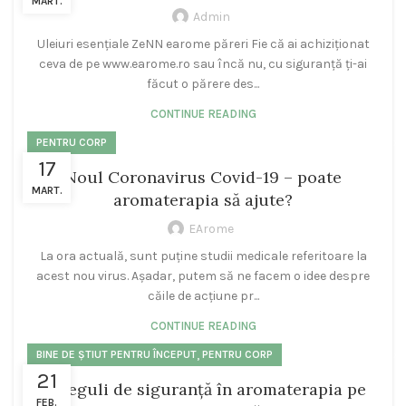
MART.
Admin
Uleiuri esențiale ZeNN earome păreri Fie că ai achiziționat
ceva de pe www.earome.ro sau încă nu, cu siguranță ți-ai
făcut o părere des...
CONTINUE READING
PENTRU CORP
17
Noul Coronavirus Covid-19 – poate
MART.
aromaterapia să ajute?
EArome
La ora actuală, sunt puține studii medicale referitoare la
acest nou virus. Așadar, putem să ne facem o idee despre
căile de acțiune pr...
CONTINUE READING
,
BINE DE ȘTIUT PENTRU ÎNCEPUT
PENTRU CORP
21
12 reguli de siguranță în aromaterapia pe
FEB.