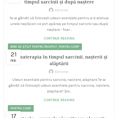
timpul sarcinii și după naștere
EArome
Te-ai gândit să folosești uleiuri esențiale pentru a-ți atenua
unele neplăceri ce pot apărea pe timpul sarcinii sau după
naștere - foar...
CONTINUE READING
,
BINE DE ȘTIUT PENTRU ÎNCEPUT
PENTRU CORP
21
Aromaterapia în timpul sarcinii, nașterii și
FEB.
alăptării
EArome
Uleiuri esentiale pentru sarcina, nastere, alaptare Te-ai
gândit să folosești uleiuri esentiale pentru sarcina, nastere,
alaptare? Știi...
CONTINUE READING
PENTRU CORP
17