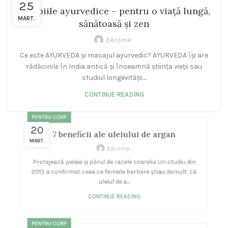
25
Terapiile ayurvedice – pentru o viață lungă,
MART.
sănătoasă și zen
EArome
Ce este AYURVEDA și masajul ayurvedic? AYURVEDA își are
rădăcinile în India antică și înseamnă știința vieții sau
studiul longevității....
CONTINUE READING
PENTRU CORP
20
7 beneficii ale uleiului de argan
MART.
EArome
Protejează pielea și părul de razele soarelui Un studiu din
2013 a confirmat ceea ce femeile berbere știau demult: că
uleiul de a...
CONTINUE READING
PENTRU CORP