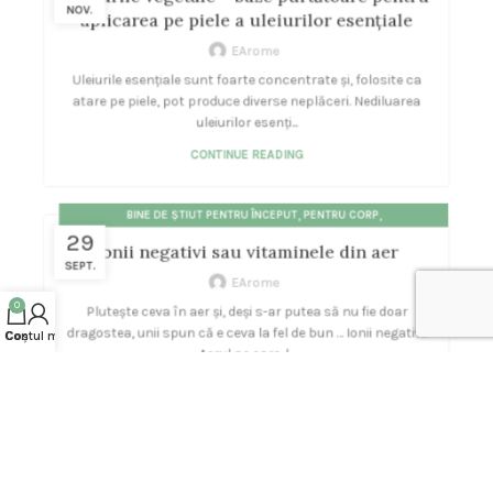
NOV.
aplicarea pe piele a uleiurilor esențiale
EArome
Uleiurile esențiale sunt foarte concentrate și, folosite ca
atare pe piele, pot produce diverse neplăceri. Nediluarea
uleiurilor esenți...
CONTINUE READING
,
,
BINE DE ȘTIUT PENTRU ÎNCEPUT
PENTRU CORP
29
STĂRI, EMOȚII, SUFLET, ENERGII
Ionii negativi sau vitaminele din aer
SEPT.
EArome
0
Plutește ceva în aer și, deși s-ar putea să nu fie doar
dragostea, unii spun că e ceva la fel de bun … Ionii negativi.
Contul meu
Coș
Aerul pe care-l...
CONTINUE READING
,
,
AVENTURI CU ULEIURI ESENȚIALE
PENTRU CORP
ULEIURI ESENȚIALE
08
De-a șoarecele și pisica sau cum am scăpat
AUG.