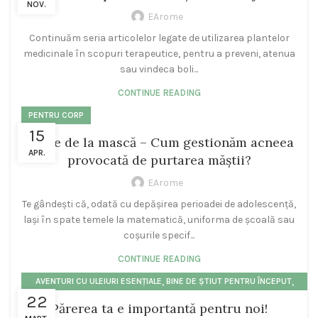
NOV.
EArome
Continuăm seria articolelor legate de utilizarea plantelor
medicinale în scopuri terapeutice, pentru a preveni, atenua
sau vindeca boli...
CONTINUE READING
PENTRU CORP
15
Acnee de la mască – Cum gestionăm acneea
APR.
provocată de purtarea măștii?
EArome
Te gândești că, odată cu depășirea perioadei de adolescență,
lași în spate temele la matematică, uniforma de școală sau
coșurile specif...
CONTINUE READING
,
,
AVENTURI CU ULEIURI ESENȚIALE
BINE DE ȘTIUT PENTRU ÎNCEPUT
22
,
,
PENTRU CORP
STĂRI, EMOȚII, SUFLET, ENERGII
ULEIURI ESENȚIALE
Părerea ta e importantă pentru noi!