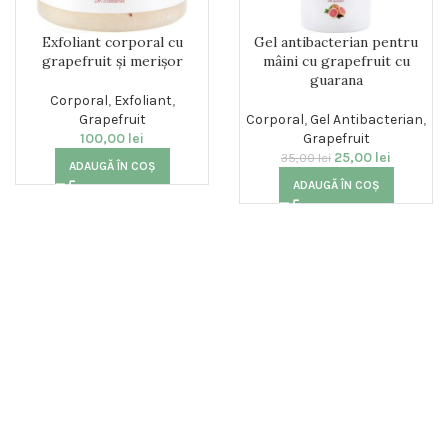
Exfoliant corporal cu
Gel antibacterian pentru
grapefruit și merișor
mâini cu grapefruit cu
guarana
Corporal
,
Exfoliant
,
Grapefruit
Corporal
,
Gel Antibacterian
,
100,00
lei
Grapefruit
25,00
lei
35,00
lei
ADAUGĂ ÎN COȘ
ADAUGĂ ÎN COȘ