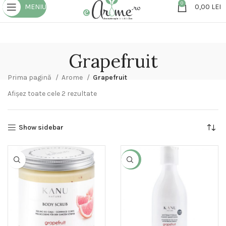
0
MENIU
0,00
LEI
Grapefruit
Prima pagină
Arome
Grapefruit
Afișez toate cele 2 rezultate
Show sidebar
-29%