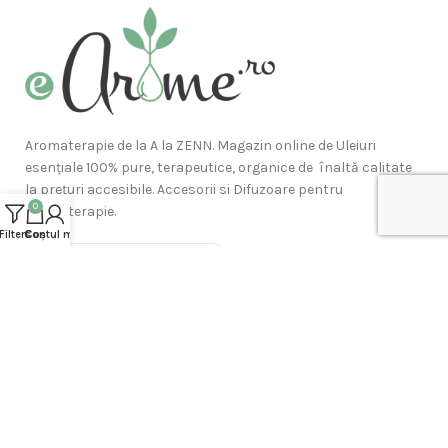
Aromaterapie de la A la ZENN. Magazin online de Uleiuri
esențiale 100% pure, terapeutice, organice de înaltă calitate
la prețuri accesibile. Accesorii si Difuzoare pentru
0
aromaterapie.
Filters
Contul meu
Coș
ARTICOLE RECENTE ÎN BLOG