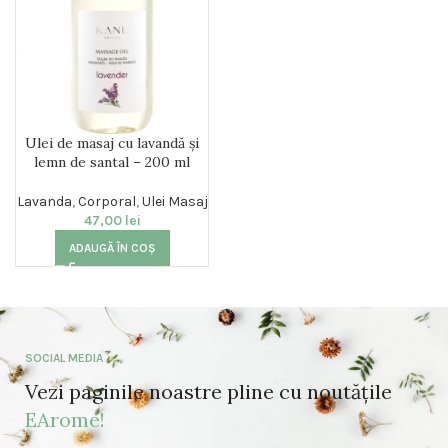
Ulei de masaj cu lavandă și
lemn de santal – 200 ml
Lavanda
,
Corporal
,
Ulei Masaj
47,00
lei
ADAUGĂ ÎN COȘ
SOCIAL MEDIA
Vezi paginile noastre pline cu noutățile
EArome!