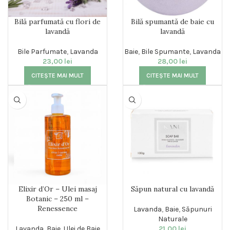
Bilă parfumată cu flori de
Bilă spumantă de baie cu
lavandă
lavandă
Bile Parfumate
,
Lavanda
Baie
,
Bile Spumante
,
Lavanda
23,00
lei
28,00
lei
CITEȘTE MAI MULT
CITEȘTE MAI MULT
Elixir d’Or – Ulei masaj
Săpun natural cu lavandă
Botanic – 250 ml –
Renessence
Lavanda
,
Baie
,
Săpunuri
Naturale
Lavanda
,
Baie
,
Ulei de Baie
21,00
lei