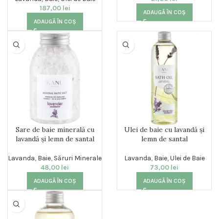
187,00
lei
ADAUGĂ ÎN COȘ
ADAUGĂ ÎN COȘ
Sare de baie minerală cu
Ulei de baie cu lavandă și
lavandă și lemn de santal
lemn de santal
Lavanda
,
Baie
,
Săruri Minerale
Lavanda
,
Baie
,
Ulei de Baie
48,00
lei
73,00
lei
ADAUGĂ ÎN COȘ
ADAUGĂ ÎN COȘ