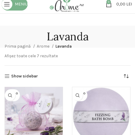
0
MENIU
0,00
LEI
Lavanda
Prima pagină
Arome
Lavanda
Afișez toate cele 7 rezultate
Show sidebar
SOLD O
SOLD O
UT
UT