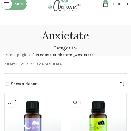
0
MENIU
0,00
LEI
Anxietate
Categorii
Prima pagină
Produse etichetate „Anxietate”
Afișez 1 - 20 din 33 de rezultate
Show sidebar
SOLD O
UT