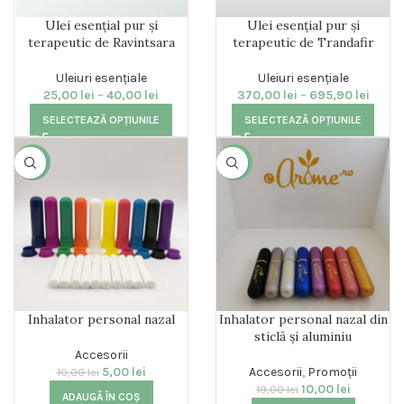
Ulei esențial pur și
Ulei esențial pur și
terapeutic de Ravintsara
terapeutic de Trandafir
Uleiuri esențiale
Uleiuri esențiale
25,00
lei
–
40,00
lei
370,00
lei
–
695,90
lei
SELECTEAZĂ OPȚIUNILE
SELECTEAZĂ OPȚIUNILE
-50%
-47%
Inhalator personal nazal
Inhalator personal nazal din
sticlă și aluminiu
Accesorii
5,00
lei
Accesorii
,
Promoții
10,00
lei
10,00
lei
19,00
lei
ADAUGĂ ÎN COȘ