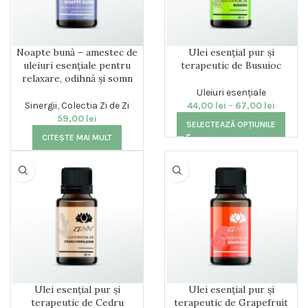
Noapte bună – amestec de
Ulei esențial pur și
uleiuri esențiale pentru
terapeutic de Busuioc
relaxare, odihnă și somn
Uleiuri esențiale
Sinergii
,
Colectia Zi de Zi
44,00
lei
–
67,00
lei
59,00
lei
SELECTEAZĂ OPȚIUNILE
CITEȘTE MAI MULT
Ulei esențial pur și
Ulei esențial pur și
terapeutic de Cedru
terapeutic de Grapefruit