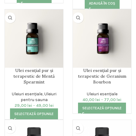
ADAUGĂ ÎN COȘ
Ulei esențial pur și
Ulei esențial pur și
terapeutic de Mentă
terapeutic de Geranium
Spearmint
Bourbon
Uleiuri esențiale
,
Uleiuri
Uleiuri esențiale
pentru sauna
40,00
lei
–
77,00
lei
29,00
lei
–
49,00
lei
SELECTEAZĂ OPȚIUNILE
SELECTEAZĂ OPȚIUNILE