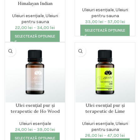
Himalayan Indian
Uleiuri esențiale
,
Uleiuri
Uleiuri esențiale
,
Uleiuri
pentru sauna
pentru sauna
33,00
lei
–
57,00
lei
22,00
lei
–
34,00
lei
SELECTEAZĂ OPȚIUNILE
SELECTEAZĂ OPȚIUNILE
Ulei esențial pur și
Ulei esențial pur și
terapeutic de Ho Wood
terapeutic de Lime
Uleiuri esențiale
Uleiuri esențiale
,
Uleiuri
24,00
lei
–
39,00
lei
pentru sauna
26,00
lei
–
47,00
lei
SELECTEAZĂ OPȚIUNILE