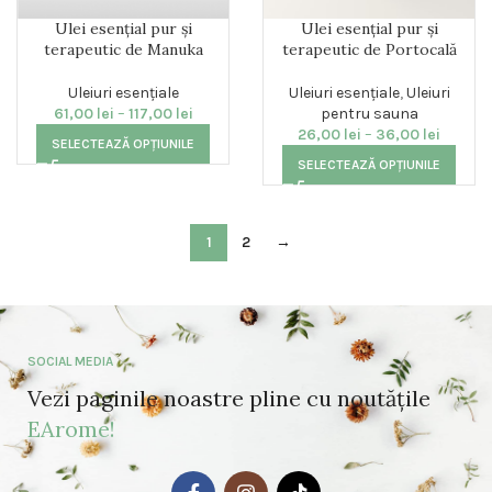
Ulei esențial pur și
Ulei esențial pur și
terapeutic de Manuka
terapeutic de Portocală
Uleiuri esențiale
Uleiuri esențiale
,
Uleiuri
61,00
lei
–
117,00
lei
pentru sauna
26,00
lei
–
36,00
lei
SELECTEAZĂ OPȚIUNILE
SELECTEAZĂ OPȚIUNILE
1
2
→
SOCIAL MEDIA
Vezi paginile noastre pline cu noutățile
EArome!