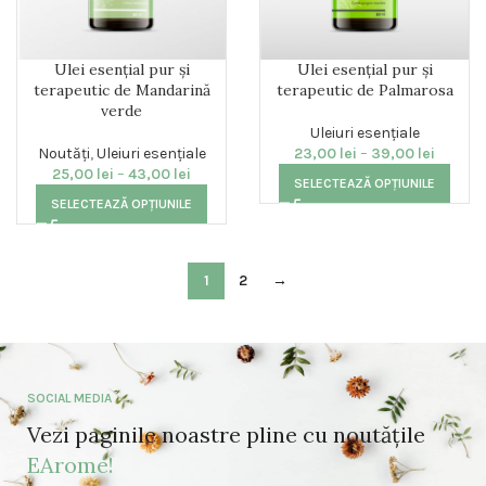
Ulei esențial pur și
Ulei esențial pur și
terapeutic de Mandarină
terapeutic de Palmarosa
verde
Uleiuri esențiale
Noutăți
,
Uleiuri esențiale
23,00
lei
–
39,00
lei
25,00
lei
–
43,00
lei
SELECTEAZĂ OPȚIUNILE
SELECTEAZĂ OPȚIUNILE
1
2
→
SOCIAL MEDIA
Vezi paginile noastre pline cu noutățile
EArome!