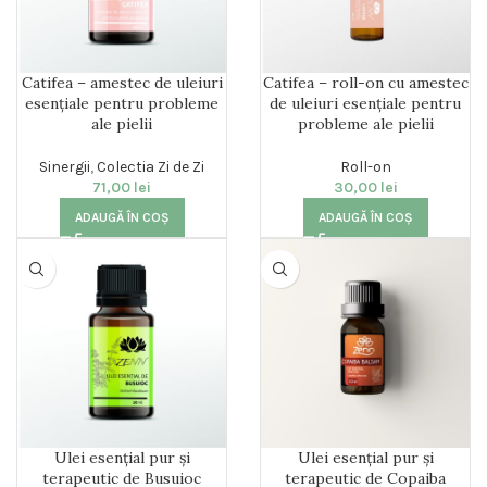
Catifea – amestec de uleiuri
Catifea – roll-on cu amestec
esențiale pentru probleme
de uleiuri esențiale pentru
ale pielii
probleme ale pielii
Sinergii
,
Colectia Zi de Zi
Roll-on
71,00
lei
30,00
lei
ADAUGĂ ÎN COȘ
ADAUGĂ ÎN COȘ
Ulei esențial pur și
Ulei esențial pur și
terapeutic de Busuioc
terapeutic de Copaiba