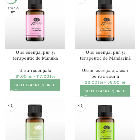
SOLD O
UT
Ulei esențial pur și
Ulei esențial pur și
terapeutic de Manuka
terapeutic de Mandarină
Uleiuri esențiale
Uleiuri esențiale
,
Uleiuri
61,00
lei
–
117,00
lei
pentru sauna
33,00
lei
–
56,00
lei
SELECTEAZĂ OPȚIUNILE
SELECTEAZĂ OPȚIUNILE