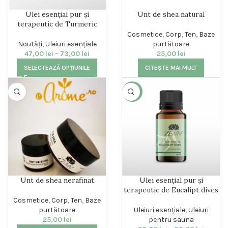
Ulei esențial pur și
Unt de shea natural
terapeutic de Turmeric
Cosmetice
,
Corp
,
Ten
,
Baze
Noutăți
,
Uleiuri esențiale
purtătoare
47,00
lei
–
73,00
lei
25,00
lei
SELECTEAZĂ OPȚIUNILE
CITEȘTE MAI MULT
-9%
Unt de shea nerafinat
Ulei esențial pur și
terapeutic de Eucalipt dives
Cosmetice
,
Corp
,
Ten
,
Baze
purtătoare
Uleiuri esențiale
,
Uleiuri
25,00
lei
pentru sauna