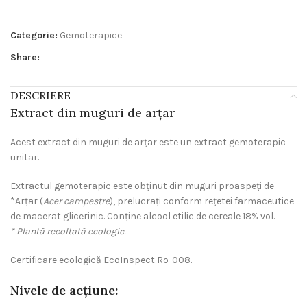
Categorie:
Gemoterapice
Share:
DESCRIERE
Extract din muguri de arțar
Acest extract din muguri de arțar este un extract gemoterapic
unitar.
Extractul gemoterapic este obţinut din muguri proaspeţi de
*Arțar (
Acer campestre
), prelucraţi conform reţetei farmaceutice
de macerat glicerinic. Conţine alcool etilic de cereale 18% vol.
* Plantă recoltată ecologic.
Certificare ecologică EcoInspect Ro-008.
Nivele de acţiune: