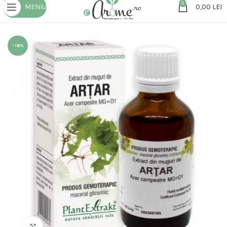
0
MENIU
0,00
LEI
-18%
Click to enlarge