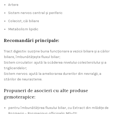
Artere
Sistem nervos central și periferic
Colecist, căi biliare
Metabolism lipidic
Recomandări principale:
Tract digestiv: susţine buna funcţionare a vezicii biliare şi a căilor
biliare, îmbunătăţeşte fluxul biliar;
Sistem circulator: ajută la scăderea nivelului colesterolului şi a
trigliceridelor;
Sistem nervos: ajută la ameliorarea durerilor din nevralgii, a
stărilor de neurastenie.
Propuneri de asocieri cu alte produse
gemoterapice:
pentru îmbunătăţirea fluxului biliar, cu Extract din mlădiţe de
Rozmarin – Rosmarinus officinalis MG=D1;