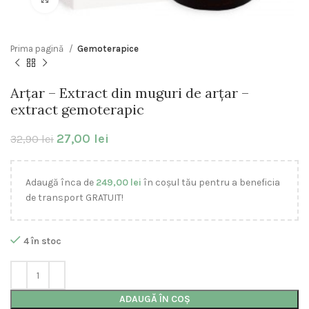
Prima pagină
Gemoterapice
Arțar – Extract din muguri de arțar –
extract gemoterapic
27,00
lei
32,90
lei
Adaugă înca de
249,00
lei
în coșul tău pentru a beneficia
de transport GRATUIT!
4 în stoc
ADAUGĂ ÎN COȘ