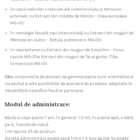
în cazul valorilor crescute ale colesterolului şi tensiunii
arteriale, cu Extract din mlădiţe de Măslin – Olea europaea
MG=D1;
în nevralgie facială sau intercostală cu Extract din muguri de
Mesteacăn pufos – Betula pubescens MG=D1;
în neurastenie cu Extract din muguri de Smochin – Ficus
carica MG=D1şi Extract din muguri de Tei argintiu -Tilia
tomentosa MG=D1.
Obs:
propunerile de asocieri de gemoterapice sunt orientative şi
nu exclud şi alte posibilităţi de asociere de produse, adaptate la
necesităţile specifice fiecărei persoane.
Modul de administrare:
Adulţi şi copii peste 7 ani: în general, 1-2 ml, în puţină apă, o dată
pe zi, înainte de masă.
1 ml=aprox. 25 de picături
Durata administrării poate varia între 1-3 luni de zile. Se poate