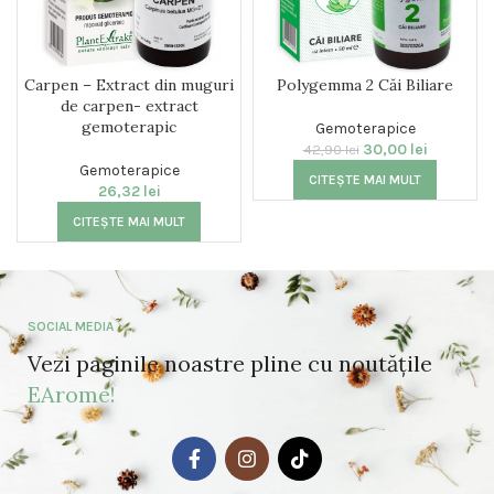
Carpen – Extract din muguri
Polygemma 2 Căi Biliare
de carpen- extract
gemoterapic
Gemoterapice
30,00
lei
42,90
lei
Gemoterapice
CITEȘTE MAI MULT
26,32
lei
CITEȘTE MAI MULT
SOCIAL MEDIA
Vezi paginile noastre pline cu noutățile
EArome!