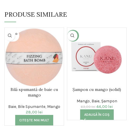
PRODUSE SIMILARE
SOLD O
-30%
UT
Bilă spumantă de baie cu
Șampon cu mango (solid)
mango
Mango
,
Baie
,
Șampon
Baie
,
Bile Spumante
,
Mango
44,00
lei
63,00
lei
28,00
lei
ADAUGĂ ÎN COȘ
CITEȘTE MAI MULT