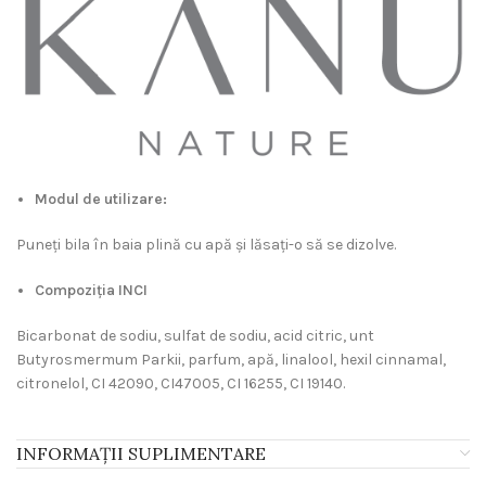
Modul de utilizare:
Puneți bila în baia plină cu apă și lăsați-o să se dizolve.
Compoziția INCI
Bicarbonat de sodiu, sulfat de sodiu, acid citric, unt
Butyrosmermum Parkii, parfum, apă, linalool, hexil cinnamal,
citronelol, CI 42090, CI47005, CI 16255, CI 19140.
INFORMAȚII SUPLIMENTARE