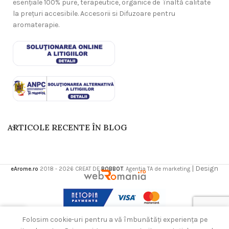
esențiale 100% pure, terapeutice, organice de înaltă calitate
la prețuri accesibile. Accesorii si Difuzoare pentru
aromaterapie.
ARTICOLE RECENTE ÎN BLOG
| Design
eArome.ro
2018 - 2026 CREAT DE
ROBBOT
. Agentia TA de marketing
0
Folosim cookie-uri pentru a vă îmbunătăți experiența pe
Contul meu
Coș