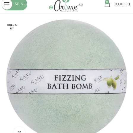
0
MENIU
0,00
LEI
SOLD O
UT
Click to enlarge