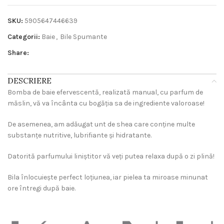
SKU:
5905647446639
Categorii:
Baie
,
Bile Spumante
Share:
DESCRIERE
Bomba de baie efervescentă, realizată manual, cu parfum de
măslin, vă va încânta cu bogăția sa de ingrediente valoroase!
De asemenea, am adăugat unt de shea care conține multe
substanțe nutritive, lubrifiante și hidratante.
Datorită parfumului liniștitor vă veți putea relaxa după o zi plină!
Bila înlocuiește perfect loțiunea, iar pielea ta miroase minunat
ore întregi după baie.