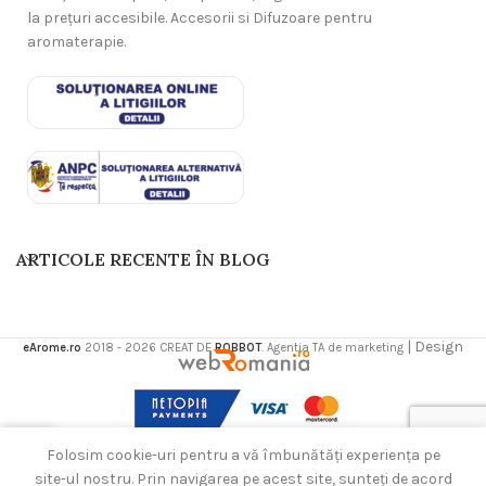
la prețuri accesibile. Accesorii si Difuzoare pentru
aromaterapie.
ARTICOLE RECENTE ÎN BLOG
| Design
eArome.ro
2018 - 2026 CREAT DE
ROBBOT
. Agentia TA de marketing
0
Folosim cookie-uri pentru a vă îmbunătăți experiența pe
Contul meu
Coș
site-ul nostru. Prin navigarea pe acest site, sunteți de acord