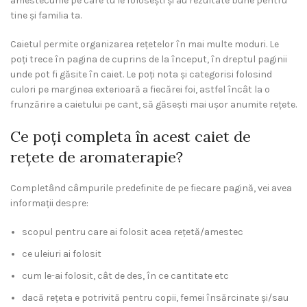
amestecurile pe care tu le folosești și au rezultate bune pentru
tine și familia ta.
Caietul permite organizarea rețetelor în mai multe moduri. Le
poți trece în pagina de cuprins de la început, în dreptul paginii
unde pot fi găsite în caiet. Le poți nota și categorisi folosind
culori pe marginea exterioară a fiecărei foi, astfel încât la o
frunzărire a caietului pe cant, să găsești mai ușor anumite rețete.
Ce poți completa în acest caiet de
rețete de aromaterapie?
Completând câmpurile predefinite de pe fiecare pagină, vei avea
informații despre:
scopul pentru care ai folosit acea rețetă/amestec
ce uleiuri ai folosit
cum le-ai folosit, cât de des, în ce cantitate etc
dacă rețeta e potrivită pentru copii, femei însărcinate și/sau