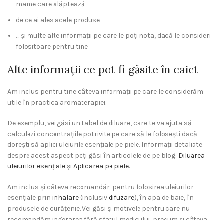
mame care alăptează
de ce ai ales acele produse
… și multe alte informații pe care le poți nota, dacă le consideri
folositoare pentru tine
Alte informații ce pot fi găsite în caiet
Am inclus pentru tine câteva informații pe care le considerăm
utile în practica aromaterapiei.
De exemplu, vei găsi un tabel de diluare, care te va ajuta să
calculezi concentrațiile potrivite pe care să le folosești dacă
dorești să aplici uleiurile esențiale pe piele. Informații detaliate
despre acest aspect poți găsi în articolele de pe blog:
Diluarea
uleiurilor esențiale
și
Aplicarea pe piele
.
Am inclus și câteva recomandări pentru folosirea uleiurilor
esențiale prin
inhalare
(inclusiv
difuzare
), în apa de baie, în
produsele de curățenie. Vei găsi și motivele pentru care nu
recomandăm ingerarea fără sfatul medicului, precum și câteva