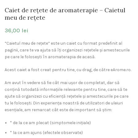
Caiet de rețete de aromaterapie – Caietul
meu de rețete
36,00
lei
”Caietul meu de rețete” este un caiet cu format predefinit al
paginii, care te va ajuta să îți organizezi rețetele și amestecurile
pe care le folosești în aromaterapia de acasă.
Acest caiet a fost creat pentru tine, cu drag, de către eArome.ro.
Am avut în vedere să fie cât mai ușor de completat, dar să
conțină totodată informațiile relevante pentru tine, care să te
ajute să organizezi cu eficiență rețetele și amestecurile pe care
tu le folosești. Din experiența noastră de utilizatori de uleiuri
esențiale, am remarcat cât este de important să știm:
* de la ce am plecat (simptomele inițiale)
* la ce am ajuns (efectele observate)