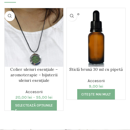
SOLD O
UT
Colier uleiuri esențiale –
Sticlă brună 30 ml cu pipetă
aromoterapie – bijuterii
uleiuri esențiale
Accesorii
9,00
lei
Accesorii
CITEȘTE MAI MULT
20,00
lei
–
55,00
lei
SELECTEAZĂ OPȚIUNILE