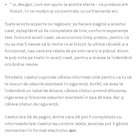
* și, desigur, cum am ajuns la aceste efecte – ce produse am
folosit, în ce moduri și concentrații, cu ce frecvență etc.
Toate aceste aspecte se regăsesc pe fiecare pagină a acestui
caiet, așteptând să fie completate de tine, conform experienței
tale. Folosind acest caiet, vei economisi timp prețios, pentru că
nu va mai fi nevoie să ții minte ce ai folosit la ultima răceală și a
funcționat, sau care era rețeta de pe site care ți-a plăcut. Acum
le poți nota pe toate în acest caiet, pentru a le avea la îndemână
oricând ai nevoie.
Totodată, caietul cuprinde câteva informații utile pentru ca tu să
te bucuri de uleiurile esențiale în siguranță. Astfel, vei avea la
îndemână un tabel de diluare, câteva sfaturi privind difuzarea,
ingerarea și folosirea uleiurilor esențiale în apa de baie, dar și
câteva sfaturi de siguranță.
Caietul are 36 de pagini, dintre care 28 pot fi completate cu
informațiile tale. Caietul
nu
conține rețete, acestea pot fi găsite
momentan în format electronic
aici
.