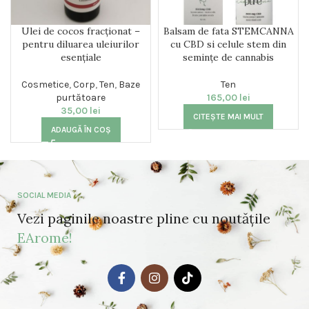
Ulei de cocos fracționat –
Balsam de fata STEMCANNA
pentru diluarea uleiurilor
cu CBD si celule stem din
esențiale
semințe de cannabis
Cosmetice
,
Corp
,
Ten
,
Baze
Ten
purtătoare
165,00
lei
35,00
lei
CITEȘTE MAI MULT
ADAUGĂ ÎN COȘ
SOCIAL MEDIA
Vezi paginile noastre pline cu noutățile
EArome!