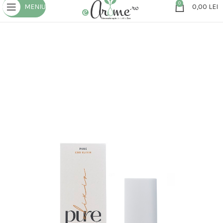
0
MENIU
0,00
LEI