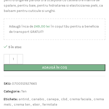
pentru ungerea parului si a scalpului cu cateva ore inainte de
spalare, pentru baie, pentru hidratarea si elasticizarea pielii, ca
balsam pentru cuticule si unghii.
Adaugă înca de
249,00
lei
în coșul tău pentru a beneficia
de transport GRATUIT!
5 în stoc
ADAUGĂ ÎN COȘ
SKU:
0700512927665
Categorie:
Ten
Etichete:
antirid
,
canabis
,
canepa
,
cbd
,
crema faciala
,
crema
melc
,
crema ten
,
elixir
,
fermitate