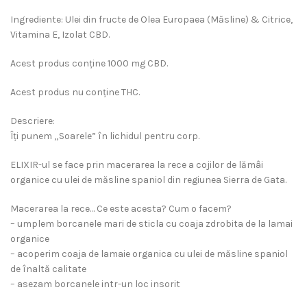
Ingrediente: Ulei din fructe de Olea Europaea (Măsline) & Citrice,
Vitamina E, Izolat CBD.
Acest produs conține 1000 mg CBD.
Acest produs nu conține THC.
Descriere:
Îți punem „Soarele” în lichidul pentru corp.
ELIXIR-ul se face prin macerarea la rece a cojilor de lămâi
organice cu ulei de măsline spaniol din regiunea Sierra de Gata.
Macerarea la rece… Ce este acesta? Cum o facem?
– umplem borcanele mari de sticla cu coaja zdrobita de la lamai
organice
– acoperim coaja de lamaie organica cu ulei de măsline spaniol
de înaltă calitate
– asezam borcanele intr-un loc insorit