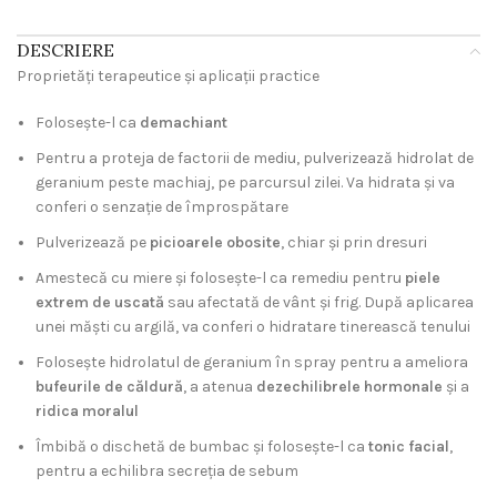
DESCRIERE
Proprietăți terapeutice
și aplicații practice
hidrolat de geranium
Folosește-l ca
demachiant
Pentru a proteja de factorii de mediu, pulverizează hidrolat de
geranium peste machiaj, pe parcursul zilei. Va hidrata și va
conferi o senzație de împrospătare
Pulverizează pe
picioarele obosite
, chiar și prin dresuri
Amestecă cu miere și folosește-l ca remediu pentru
piele
extrem de uscată
sau afectată de vânt și frig. După aplicarea
unei măști cu argilă, va conferi o hidratare tinerească tenului
Folosește hidrolatul de geranium în spray pentru a ameliora
bufeurile de căldură
, a atenua
dezechilibrele hormonale
și a
ridica moralul
Îmbibă o dischetă de bumbac și folosește-l ca
tonic facial
,
pentru a echilibra secreția de sebum