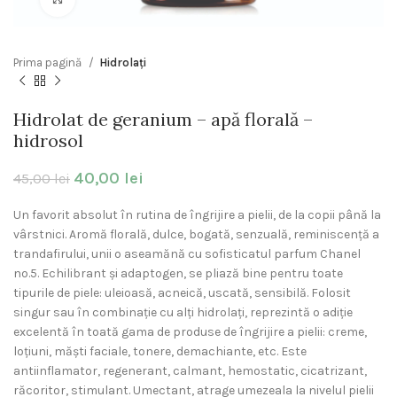
Prima pagină
Hidrolați
Hidrolat de geranium – apă florală –
hidrosol
40,00
lei
45,00
lei
Un favorit absolut în rutina de îngrijire a pielii, de la copii până la
vârstnici. Aromă florală, dulce, bogată, senzuală, reminiscență a
trandafirului, unii o aseamănă cu sofisticatul parfum Chanel
no.5. Echilibrant și adaptogen, se pliază bine pentru toate
tipurile de piele: uleioasă, acneică, uscată, sensibilă. Folosit
singur sau în combinație cu alți hidrolați, reprezintă o adiție
excelentă în toată gama de produse de îngrijire a pielii: creme,
loțiuni, măști faciale, tonere, demachiante, etc. Este
antiinflamator, regenerant, calmant, hemostatic, cicatrizant,
răcoritor, stimulant. Umectant, atrage umezeala la nivelul pielii