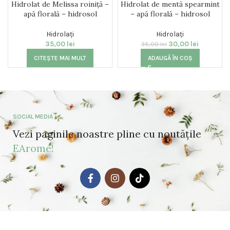
Hidrolat de Melissa roiniță –
Hidrolat de mentă spearmint
apă florală – hidrosol
– apă florală – hidrosol
Hidrolați
Hidrolați
35,00
lei
30,00
lei
35,00
lei
CITEȘTE MAI MULT
ADAUGĂ ÎN COȘ
SOCIAL MEDIA
Vezi paginile noastre pline cu noutățile
EArome!