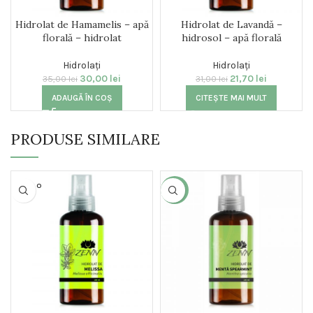
Hidrolat de Hamamelis – apă
Hidrolat de Lavandă –
florală – hidrolat
hidrosol – apă florală
Hidrolați
Hidrolați
30,00
lei
21,70
lei
35,00
lei
31,00
lei
ADAUGĂ ÎN COȘ
CITEȘTE MAI MULT
PRODUSE SIMILARE
SOLD O
-14%
UT