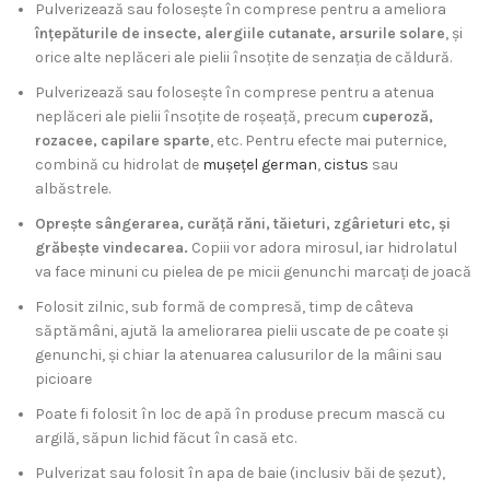
Pulverizează sau folosește în comprese pentru a ameliora
înțepăturile de insecte, alergiile cutanate, arsurile solare
, și
orice alte neplăceri ale pielii însoțite de senzația de căldură.
Pulverizează sau folosește în comprese pentru a atenua
neplăceri ale pielii însoțite de roșeață, precum
cuperoză,
rozacee, capilare sparte
, etc. Pentru efecte mai puternice,
combină cu hidrolat de
mușețel german
,
cistus
sau
albăstrele.
Oprește sângerarea, curăță răni, tăieturi, zgârieturi etc, și
grăbește vindecarea.
Copiii vor adora mirosul, iar hidrolatul
va face minuni cu pielea de pe micii genunchi marcați de joacă
Folosit zilnic, sub formă de compresă, timp de câteva
săptămâni, ajută la ameliorarea pielii uscate de pe coate și
genunchi, și chiar la atenuarea calusurilor de la mâini sau
picioare
Poate fi folosit în loc de apă în produse precum mască cu
argilă, săpun lichid făcut în casă etc.
Pulverizat sau folosit în apa de baie (inclusiv băi de șezut),