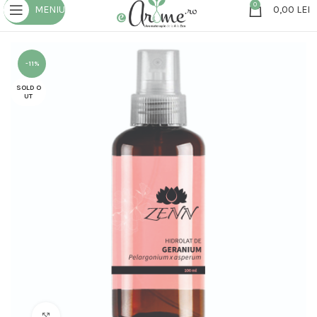
0
MENIU
0,00
LEI
-11%
SOLD O
UT
Click to enlarge