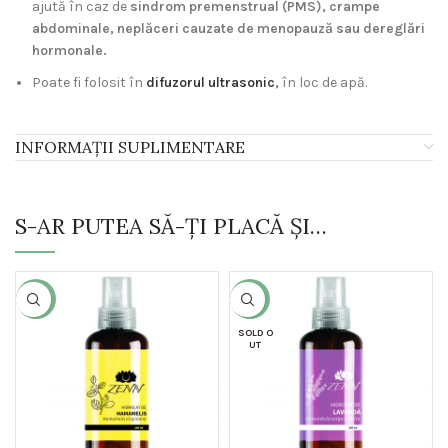
ajută în caz de
sindrom premenstrual (PMS), crampe
abdominale, neplăceri cauzate de menopauză sau dereglări
hormonale.
Poate fi folosit în
difuzorul ultrasonic
,
în loc de apă.
INFORMAȚII SUPLIMENTARE
S-AR PUTEA SĂ-ȚI PLACĂ ȘI…
-14%
-30%
SOLD O
UT