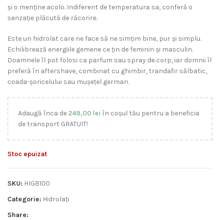
și o menține acolo. Indiferent de temperatura sa, conferă o
senzație plăcută de răcorire.
Este un hidrolat care ne face să ne simțim bine, pur și simplu.
Echilibrează energiile gemene ce țin de feminin și masculin.
Doamnele îl pot folosi ca parfum sau spray de corp, iar domnii îl
preferă în aftershave, combinat cu ghimbir, trandafir sălbatic,
coada-șoricelului sau mușețel german.
Adaugă înca de
249,00
lei
în coșul tău pentru a beneficia
de transport GRATUIT!
Stoc epuizat
SKU:
HIGB100
Categorie:
Hidrolați
Share: