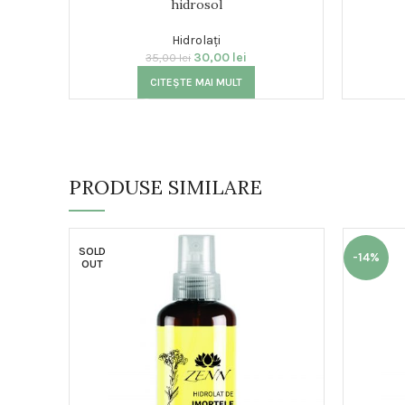
hidrosol
Hidrolați
30,00
lei
35,00
lei
CITEȘTE MAI MULT
PRODUSE SIMILARE
SOLD
-14%
OUT