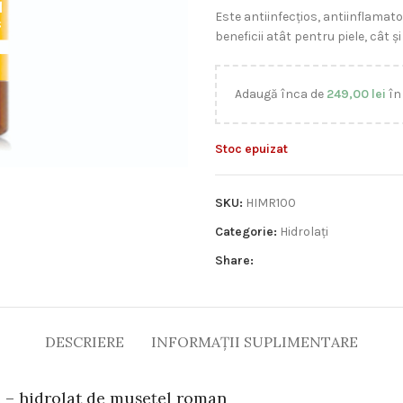
Este antiinfecțios, antiinflamator
beneficii atât pentru piele, cât ș
Adaugă înca de
249,00
lei
în
Stoc epuizat
SKU:
HIMR100
Categorie:
Hidrolați
Share:
DESCRIERE
INFORMAȚII SUPLIMENTARE
ce – hidrolat de mușețel roman