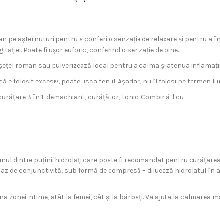
n pe așternuturi pentru a conferi o senzație de relaxare și pentru a î
itației. Poate fi ușor euforic, conferind o senzație de bine.
l roman sau pulverizează local pentru a calma și atenua inflamații, iri
ă e folosit excesiv, poate usca tenul. Așadar, nu îl folosi pe termen lu
curățare 3 în 1: demachiant, curățător, tonic. Combină-l cu :
nul dintre puținii hidrolați care poate fi recomandat pentru curățarea oc
n caz de conjunctivită, sub formă de compresă – diluează hidrolatul în a
iena zonei intime, atât la femei, cât și la bărbați. Va ajuta la calmarea 