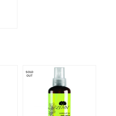
SOLD
-14%
OUT