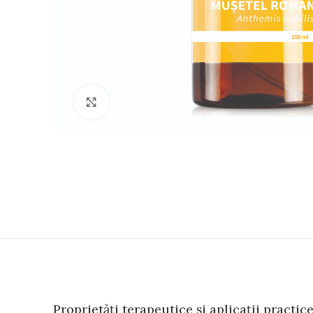
Click to enlarge
Proprietăți terapeutice
și aplicații practi