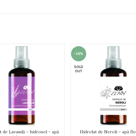
-14%
SOLD
OUT
t de Lavandă – hidrosol – apă
Hidrolat de Neroli – apă flo