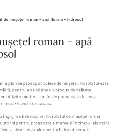
at de mușețel roman – apă florală – hidrosol
mușețel roman – apă
osol
uri a plantei proaspăt culese de mușețel, hidrolatul este
tilării, pentru a se obține un produs de calitate
cu utilizări multiple, un fel de panaceu, la fel ca și
 Un must-have în orice casă.
u îngrijirea bebelușilor, hidrolatul de mușețel roman
e ajutor și pentru proaspetele mame și în timpul alăptării.
ia și ele de acțiunile acestui hidrolat versatil.