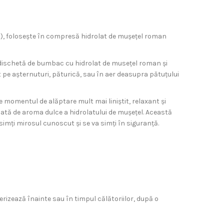
tec), folosește în compresă hidrolat de mușețel roman
o dischetă de bumbac cu hidrolat de musețel roman și
t pe așternuturi, păturică, sau în aer deasupra pătuțului
ce momentul de alăptare mult mai liniștit, relaxant și
ată de aroma dulce a hidrolatului de mușețel. Această
simți mirosul cunoscut și se va simți în siguranță.
erizează înainte sau în timpul călătoriilor, după o