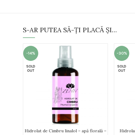
S-AR PUTEA SĂ-ȚI PLACĂ ȘI…
-14%
-30%
SOLD
SOLD
OUT
OUT
Hidrolat de Cimbru linalol – apă florală –
Hidrola