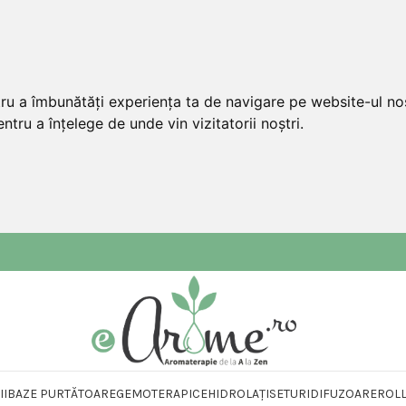
tru a îmbunătăți experiența ta de navigare pe website-ul nos
ntru a înțelege de unde vin vizitatorii noștri.
II
BAZE PURTĂTOARE
GEMOTERAPICE
HIDROLAȚI
SETURI
DIFUZOARE
ROL