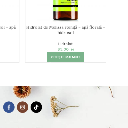
ol – apă
Hidrolat de Melissa roiniță – apă florală –
Hidro
hidrosol
Hidrolați
35,00
lei
CITEȘTE MAI MULT