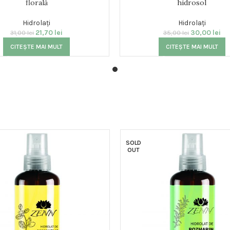
florală
hidrosol
Hidrolați
Hidrolați
21,70
lei
30,00
lei
31,00
lei
35,00
lei
CITEȘTE MAI MULT
CITEȘTE MAI MULT
SOLD
OUT