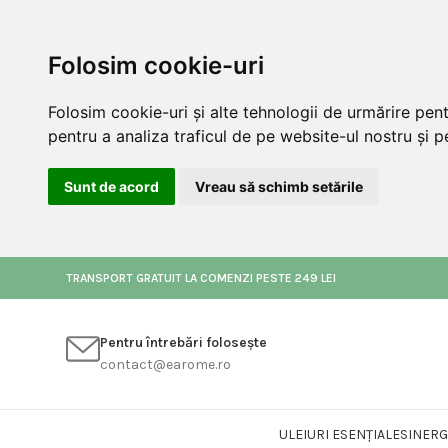
Folosim cookie-uri
Folosim cookie-uri și alte tehnologii de urmărire pen
pentru a analiza traficul de pe website-ul nostru și pe
Sunt de acord
Vreau să schimb setările
TRANSPORT GRATUIT LA COMENZI PESTE 249 LEI
Pentru întrebări folosește
contact@earome.ro
ULEIURI ESENȚIALE
SINERG