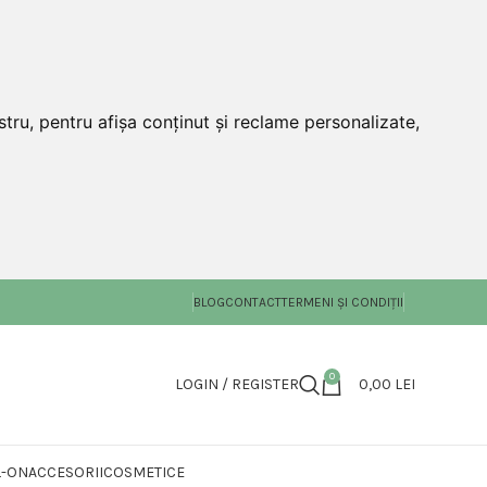
tru, pentru afișa conținut și reclame personalizate,
BLOG
CONTACT
TERMENI ȘI CONDIȚII
0
LOGIN / REGISTER
0,00
LEI
L-ON
ACCESORII
COSMETICE