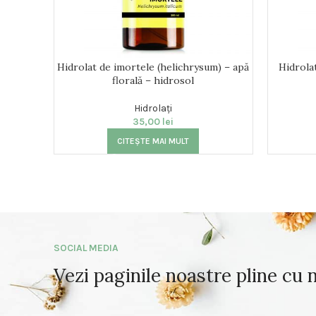
Hidrolat de imortele (helichrysum) – apă
Hidrola
florală – hidrosol
Hidrolați
35,00
lei
CITEȘTE MAI MULT
SOCIAL MEDIA
Vezi paginile noastre pline cu 