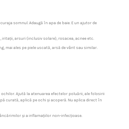
ncuraja somnul. Adaugă în apa de baie. E un ajutor de
tații, arsuri (inclusiv solare), rosacea, acnee etc.
ng, mai ales pe piele uscată, arsă de vânt sau similar.
hilor. Ajută la atenuarea efectelor poluării, ale folosirii
pă curată, aplică pe ochi și acoperă. Nu aplica direct în
mâncărimilor și a inflamațiilor non-infecțioase.