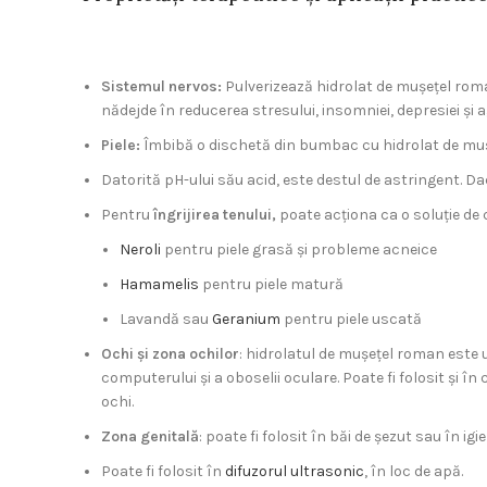
hidrolat de mușețel roman
Sistemul nervos:
Pulverizează hidrolat de mușețel roma
nădejde în reducerea stresului, insomniei, depresiei și ag
Piele:
Îmbibă o dischetă din bumbac cu hidrolat de mușețe
Datorită pH-ului său acid, este destul de astringent. Dac
Pentru
îngrijirea tenului,
poate acționa ca o soluție de 
Neroli
pentru piele grasă și probleme acneice
Hamamelis
pentru piele matură
Lavandă sau
Geranium
pentru piele uscată
Ochi și zona ochilor
: hidrolatul de mușețel roman este u
computerului și a oboselii oculare. Poate fi folosit și î
ochi.
Zona genitală
: poate fi folosit în băi de șezut sau în ig
Poate fi folosit în
difuzorul ultrasonic
, în loc de apă.