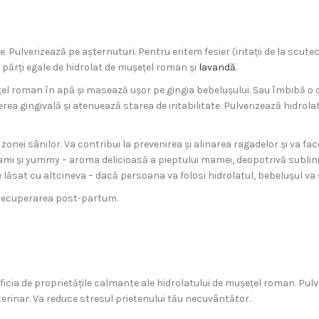
. Pulverizează pe așternuturi. Pentru eritem fesier (iritații de la scu
părți egale de hidrolat de mușețel roman și
lavandă
.
ețel roman în apă și masează ușor pe gingia bebelușului. Sau îmbibă 
ea gingivală și atenuează starea de iritabilitate. Pulverizează hidrola
onei sânilor. Va contribui la prevenirea și alinarea ragadelor și va fa
mi și yummy – aroma delicioasă a pieptului mamei, deopotrivă sublini
 lăsat cu altcineva – dacă persoana va folosi hidrolatul, bebelușul va 
 recuperarea post-partum.
eficia de proprietățile calmante ale hidrolatului de mușețel roman. Pulv
veterinar. Va reduce stresul prietenului tău necuvântător.