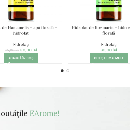
t de Hamamelis – apă florală –
Hidrolat de Rozmarin – hidros
hidrolat
florală
Hidrolați
Hidrolați
30,00
lei
35,00
lei
35,00
lei
ADAUGĂ ÎN COȘ
CITEȘTE MAI MULT
noutățile
EArome!