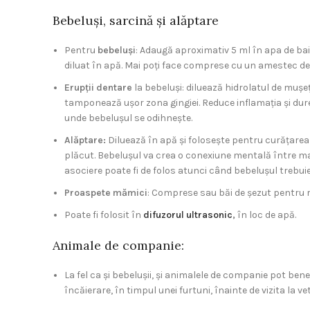
Bebeluși, sarcină și alăptare
Pentru
bebeluși
: Adaugă aproximativ 5 ml în apa de baie
diluat în apă. Mai poți face comprese cu un amestec de 
Erupții dentare
la bebeluși: diluează hidrolatul de muș
tamponează ușor zona gingiei. Reduce inflamația și durer
unde bebelușul se odihnește.
Alăptare:
Diluează în apă și folosește pentru curățarea z
plăcut. Bebelușul va crea o conexiune mentală între ma
asociere poate fi de folos atunci când bebelușul trebuie
Proaspete mămici
: Comprese sau băi de șezut pentru
Poate fi folosit în
difuzorul ultrasonic
,
în loc de apă.
Animale de companie:
La fel ca și bebelușii, și animalele de companie pot ben
încăierare, în timpul unei furtuni, înainte de vizita la 