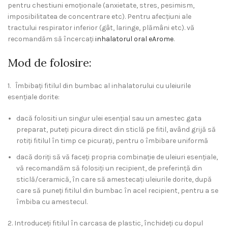
pentru chestiuni emoționale (anxietate, stres, pesimism,
imposibilitatea de concentrare etc). Pentru afecțiuni ale
tractului respirator inferior (gât, laringe, plămâni etc). vă
recomandăm să încercați
inhalatorul oral eArome
.
Mod de folosire:
1.
b
Îmbibați fitilul din bumbac al inhalatorului cu uleiurile
esențiale dorite:
dacă folositi un singur ulei esențial sau un amestec gata
preparat, puteți picura direct din sticlă pe fitil, având grijă să
rotiți fitilul în timp ce picurați, pentru o îmbibare uniformă
dacă doriți să vă faceți propria combinație de uleiuri esențiale,
vă recomandăm să folosiți un recipient, de preferință din
sticlă/ceramică, în care să amestecați uleiurile dorite, după
care să puneți fitilul din bumbac în acel recipient, pentru a se
îmbiba cu amestecul.
2. Introduceți fitilul în carcasa de plastic, închideți cu dopul