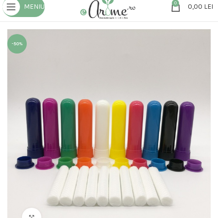
0
MENIU
0,00
LEI
-50%
Click to enlarge