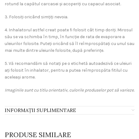
rotund la capătul carcasei și acoperiți cu capacul asociat.
3. Folosiți oricând simțiți nevoia.
4. Inhalatorul astfel creat poate fi folosit cât timp doriți. Mirosul
său se va schimba în timp, în funcție de rata de evaporare a
uleiurilor folosite. Puteți oricând să îl reîmprospătați cu unul sau
mai multe dintre uleiurile folosite, după preferințe.
5. Vă recomandăm să notați pe o etichetă autoadezivă ce uleiuri
ați folosit în inhalator, pentru a putea reîmprospăta fitilul cu
aceleași arome.
Imaginile sunt cu titlu orientativ, culorile produselor pot să varieze.
INFORMAȚII SUPLIMENTARE
PRODUSE SIMILARE