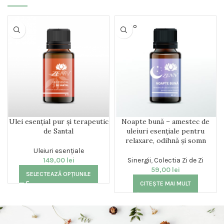
SOLD O
UT
Ulei esențial pur și terapeutic
Noapte bună – amestec de
de Santal
uleiuri esențiale pentru
relaxare, odihnă și somn
Uleiuri esențiale
149,00
lei
Sinergii
,
Colectia Zi de Zi
59,00
lei
SELECTEAZĂ OPȚIUNILE
CITEȘTE MAI MULT