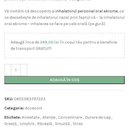
Vă invităm să descoperiți și
inhalatorul personal oral eArome
, ce
se deosebește de inhalatorul nazal prin faptul că – la inhalatorul
oral eArome – inhalarea se face pe cale orală (pe gură).
Adaugă înca de
249,00
lei
în coșul tău pentru a beneficia
de transport GRATUIT!
ADAUGĂ ÎN COȘ
SKU:
0655383797223
Categorie:
Accesorii
Etichete:
Anxietate
,
Atenție
,
Concentrare
,
Durere de cap
,
Greață
,
Liniștire
,
Răceală
,
Sinuzită
,
Stres