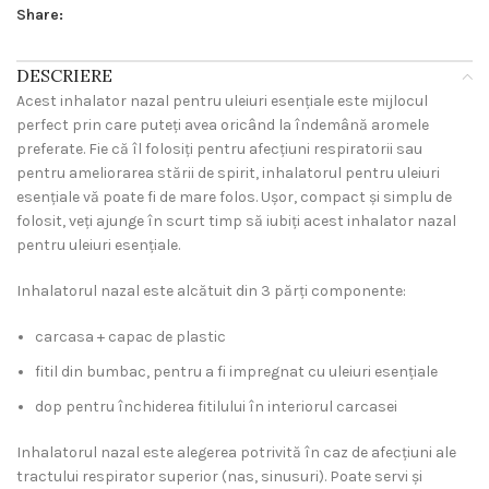
Share:
DESCRIERE
Acest inhalator nazal pentru uleiuri esențiale este mijlocul
perfect prin care puteți avea oricând la îndemână aromele
preferate. Fie că îl folosiți pentru afecțiuni respiratorii sau
pentru ameliorarea stării de spirit, inhalatorul pentru uleiuri
esențiale vă poate fi de mare folos. Ușor, compact și simplu de
folosit, veți ajunge în scurt timp să iubiți acest inhalator nazal
pentru uleiuri esențiale.
Inhalatorul nazal este alcătuit din 3 părți componente:
carcasa + capac de plastic
fitil din bumbac, pentru a fi impregnat cu uleiuri esențiale
dop pentru închiderea fitilului în interiorul carcasei
Inhalatorul nazal este alegerea potrivită în caz de afecțiuni ale
tractului respirator superior (nas, sinusuri). Poate servi și