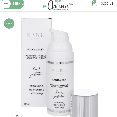
0
MENIU
0,00
LEI
-24%
Click to enlarge