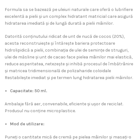
Formula sa se bazează pe uleiuri naturale care oferă o lubrifiere
excelentă a pielii și un complex hidratant matricial care asigură
hidratarea imediată și de lungă durată a pielii mâinilor.
Datorită conținutului ridicat de unt de nucă de cocos (20%),
acesta reconstruiește și întărește bariera protectoare
hidrolipidică a pielii, combinația de ulei de semințe de struguri,
ulei de măsline și unt de cacao face pielea mâinilor mai elastică,
reduce asperitatea, netezește și inhibă procesul de îmbătrânire
și matricea tridimensională de polizaharide coloidale
Restabilește imediat și pe termen lung hidratarea pielii mâinilor.
Capacitate: 50 ml.
Ambalaje fără aer, convenabile, eficiente și ușor de reciclat.
Produsul nu conține microplastice.
Mod de utilizare:
Puneți o cantitate mică de cremă pe pielea mâinilor și masați-o