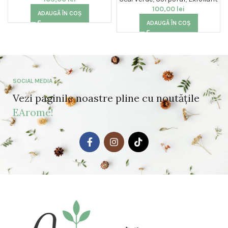
100,00
lei
ADAUGĂ ÎN COȘ
ADAUGĂ ÎN COȘ
SOCIAL MEDIA
Vezi paginile noastre pline cu noutățile
EArome!