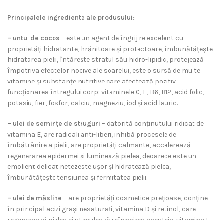
Principalele ingrediente ale produsului:
– untul de cocos
– este un agent de îngrijire excelent cu
proprietăți hidratante, hrănitoare și protectoare, îmbunătățește
hidratarea pielii, întărește stratul său hidro-lipidic, protejează
împotriva efectelor nocive ale soarelui, este o sursă de multe
vitamine și substanțe nutritive care afectează pozitiv
funcționarea întregului corp: vitaminele C, E, B6, B12, acid folic,
potasiu, fier, fosfor, calciu, magneziu, iod și acid lauric.
– ulei de semințe de struguri
– datorită conținutului ridicat de
vitamina E, are radicali anti-liberi, inhibă procesele de
îmbătrânire a pielii, are proprietăți calmante, accelerează
regenerarea epidermei și luminează pielea, deoarece este un
emolient delicat netezeste ușor și hidratează pielea,
îmbunătățește tensiunea și fermitatea pielii.
– ulei de măsline
– are proprietăți cosmetice prețioase, conține
în principal acizi grași nesaturați, vitamina D și retinol, care
regenerează pielea și stimulează reînnoirea acesteia, vitamina E