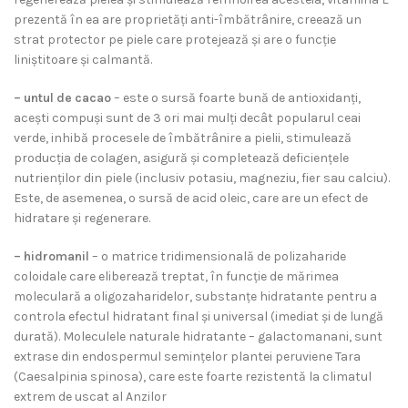
prezentă în ea are proprietăți anti-îmbătrânire, creează un
strat protector pe piele care protejează și are o funcție
liniștitoare și calmantă.
– untul de cacao
– este o sursă foarte bună de antioxidanți,
acești compuși sunt de 3 ori mai mulți decât popularul ceai
verde, inhibă procesele de îmbătrânire a pielii, stimulează
producția de colagen, asigură și completează deficiențele
nutrienților din piele (inclusiv potasiu, magneziu, fier sau calciu).
Este, de asemenea, o sursă de acid oleic, care are un efect de
hidratare și regenerare.
– hidromanil
– o matrice tridimensională de polizaharide
coloidale care eliberează treptat, în funcție de mărimea
moleculară a oligozaharidelor, substanțe hidratante pentru a
controla efectul hidratant final și universal (imediat și de lungă
durată). Moleculele naturale hidratante – galactomanani, sunt
extrase din endospermul semințelor plantei peruviene Tara
(Caesalpinia spinosa), care este foarte rezistentă la climatul
extrem de uscat al Anzilor