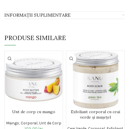
INFORMAȚII SUPLIMENTARE
PRODUSE SIMILARE
Unt de corp cu mango
Exfoliant corporal cu ceai
verde și mușețel
Mango
,
Corporal
,
Unt de Corp
103,00
lei
Ceai Verde
,
Corporal
,
Exfoliant