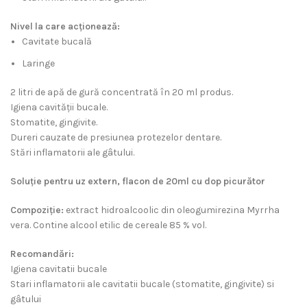
Nivel la care acţionează:
Cavitate bucală
Laringe
2 litri de apă de gură concentrată în 20 ml produs.
Igiena cavităţii bucale.
Stomatite, gingivite.
Dureri cauzate de presiunea protezelor dentare.
Stări inflamatorii ale gâtului.
Soluţie pentru uz extern, flacon de 20ml cu dop picurător
Compoziţie:
extract hidroalcoolic din oleogumirezina Myrrha
vera. Contine alcool etilic de cereale 85 % vol.
Recomandări:
Igiena cavitatii bucale
Stari inflamatorii ale cavitatii bucale (stomatite, gingivite) si
gâtului