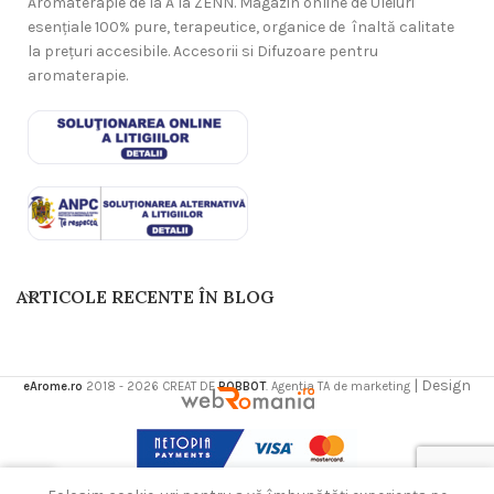
Aromaterapie de la A la ZENN. Magazin online de Uleiuri
esențiale 100% pure, terapeutice, organice de înaltă calitate
la prețuri accesibile. Accesorii si Difuzoare pentru
aromaterapie.
ARTICOLE RECENTE ÎN BLOG
| Design
eArome.ro
2018 - 2026 CREAT DE
ROBBOT
. Agentia TA de marketing
0