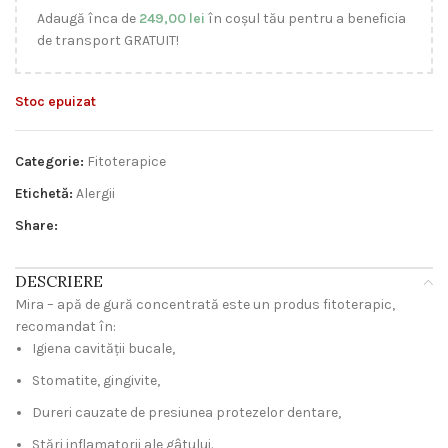
Adaugă înca de
249,00
lei
în coșul tău pentru a beneficia
de transport GRATUIT!
Stoc epuizat
Categorie:
Fitoterapice
Etichetă:
Alergii
Share:
DESCRIERE
Mira – apă de gură concentrată este un produs fitoterapic,
recomandat în:
Igiena cavităţii bucale,
Stomatite, gingivite,
Dureri cauzate de presiunea protezelor dentare,
Stări inflamatorii ale gâtului.