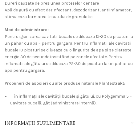
Dureri cauzate de presiunea protezelor dentare
Apă de gură cu efect dezinfectant, dezodorizant, antiinflamator,
stimuleaza formarea tesutului de granulatie.
Mod de administrare:
Pentru igienizarea cavitatii bucale se dilueaza 15-20 de picaturi la
un pahar cu apa – pentru gargara. Pentru inflamatii ale cavitatii
bucale 10 picaturi se dilueaza cu o lingurita de apa si se clateste
energic 30 de secunde insistând pe zonele afectate. Pentru
inflamatii ale gâtului se dilueaza 25-30 de picaturi la un pahar cu
apa pentru gargara.
Propuneri de asocieri cu alte produse naturale Plantextrakt:
în inflamaţii ale cavităţii bucale şi gâtului, cu Polygemma 5 –
Cavitate bucală, gât (administrare internă).
INFORMAȚII SUPLIMENTARE