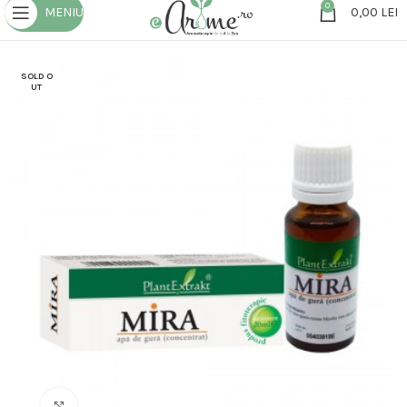
0
MENIU
0,00
LEI
SOLD O
UT
Click to enlarge