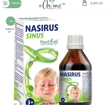
0
MENIU
0,00
LEI
-4%
SOLD O
UT
Click to enlarge