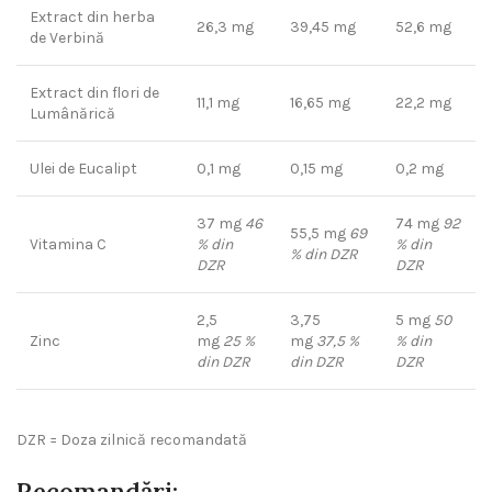
Extract din herba
26,3 mg
39,45 mg
52,6 mg
de Verbină
Extract din flori de
11,1 mg
16,65 mg
22,2 mg
Lumânărică
Ulei de Eucalipt
0,1 mg
0,15 mg
0,2 mg
37 mg
46
74 mg
92
55,5 mg
69
Vitamina C
% din
% din
% din DZR
DZR
DZR
2,5
3,75
5 mg
50
Zinc
mg
25 %
mg
37,5 %
% din
din DZR
din DZR
DZR
DZR = Doza zilnică recomandată
Recomandări: