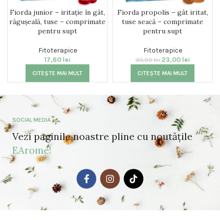
Fiorda junior – iritație în gât,
Fiorda propolis – gât iritat,
răgușeală, tuse – comprimate
tuse seacă – comprimate
pentru supt
pentru supt
Fitoterapice
Fitoterapice
17,60
lei
23,00
lei
30,00
lei
CITEȘTE MAI MULT
CITEȘTE MAI MULT
SOCIAL MEDIA
Vezi paginile noastre pline cu noutățile
EArome!