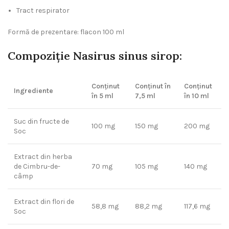
Tract respirator
Formă de prezentare: flacon 100 ml
Compoziţie Nasirus sinus sirop:
Conținut
Conținut în
Conținut
Ingrediente
în 5 ml
7,5 ml
în 10 ml
Suc din fructe de
100 mg
150 mg
200 mg
Soc
Extract din herba
de Cimbru-de-
70 mg
105 mg
140 mg
câmp
Extract din flori de
58,8 mg
88,2 mg
117,6 mg
Soc