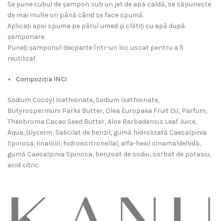
Se pune cubul de șampon sub un jet de apă caldă, se săpuneste
de mai multe ori până când se face spumă.
Aplicați apoi spuma pe părul umed și clătiți cu apă după
șamponare.
Puneți șamponul deoparte într-un loc uscat pentru a fi
reutilizat.
Compoziția INCI
Sodium Cocoyl Isethionate, Sodium Isethionate,
Butyrospermum Parkii Butter, Olea Europaea Fruit Oil, Parfum,
Theobroma Cacao Seed Butter, Aloe Barbadensis Leaf Juice,
Aqua, Glycerin, Salicilat de benzil, gumă hidrolizată Caesalpinia
Spinosa, linalool, hidroxicitronellal, alfa-hexil cinamaldehidă,
gumă Caesalpinia Spinosa, benzoat de sodiu, sorbat de potasiu,
acid citric.