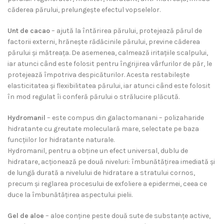
căderea părului, prelungește efectul vopselelor.
Unt de cacao
– ajută la întărirea părului, protejează părul de
factorii externi, hrănește rădăcinile părului, previne căderea
părului și mătreața. De asemenea, calmează iritațiile scalpului,
iar atunci când este folosit pentru îngrijirea vârfurilor de păr, le
protejează împotriva despicăturilor. Acesta restabilește
elasticitatea și flexibilitatea părului, iar atunci când este folosit
în mod regulat îi conferă părului o strălucire plăcută.
Hydromanil
– este compus din galactomanani – polizaharide
hidratante cu greutate moleculară mare, selectate pe baza
funcțiilor lor hidratante naturale.
Hydromanil, pentru a obține un efect universal, dublu de
hidratare, acționează pe două niveluri: îmbunătățirea imediată și
de lungă durată a nivelului de hidratare a stratului cornos,
precum și reglarea procesului de exfoliere a epidermei, ceea ce
duce la îmbunătățirea aspectului pielii.
Gel de aloe
– aloe conține peste două sute de substanțe active,