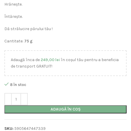
Hrănește.
Întărește.
Dă strălucire părului tău !
Cantitate:
75 g
Adaugă înca de
249,00
lei
în coșul tău pentru a beneficia
de transport GRATUIT!
8 în stoc
ADAUGĂ ÎN COȘ
SKU:
5905647447339