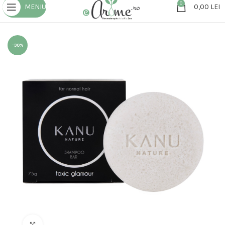
0
MENIU
0,00
LEI
-30%
Click to enlarge