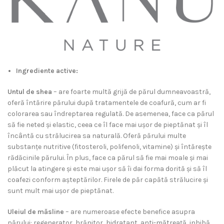
Ingrediente active:
Untul de shea
– are foarte multă grijă de părul dumneavoastră,
oferă întărire părului după tratamentele de coafură, cum ar fi
colorarea sau îndreptarea regulată. De asemenea, face ca părul
să fie neted și elastic, ceea ce îl face mai ușor de pieptănat și îl
încântă cu strălucirea sa naturală. Oferă părului multe
substanțe nutritive (fitosteroli, polifenoli, vitamine) și întărește
rădăcinile părului. În plus, face ca părul să fie mai moale și mai
plăcut la atingere și este mai ușor să îi dai forma dorită și să îl
coafezi conform așteptărilor. Firele de păr capătă strălucire și
sunt mult mai ușor de pieptănat.
Uleiul de măsline
– are numeroase efecte benefice asupra
părului: regenerator, hrănitor, hidratant, anti-mătreață, inhibă