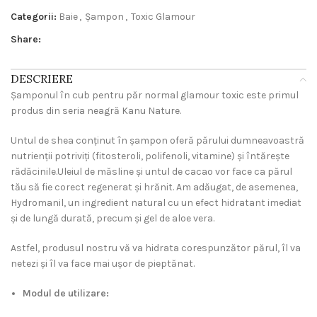
Categorii:
Baie
,
Șampon
,
Toxic Glamour
Share:
DESCRIERE
Șamponul în cub pentru păr normal glamour toxic este primul
produs din seria neagră Kanu Nature.
Untul de shea conținut în șampon oferă părului dumneavoastră
nutrienții potriviți (fitosteroli, polifenoli, vitamine) și întărește
rădăcinile.Uleiul de măsline și untul de cacao vor face ca părul
tău să fie corect regenerat și hrănit. Am adăugat, de asemenea,
Hydromanil, un ingredient natural cu un efect hidratant imediat
și de lungă durată, precum și gel de aloe vera.
Astfel, produsul nostru vă va hidrata corespunzător părul, îl va
netezi și îl va face mai ușor de pieptănat.
Modul de utilizare: