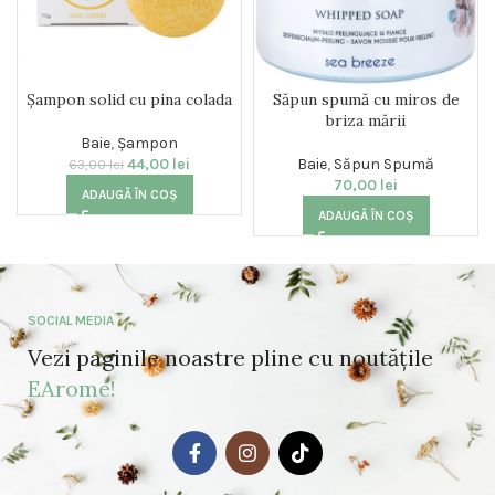
Șampon solid cu pina colada
Săpun spumă cu miros de
briza mării
Baie
,
Șampon
44,00
lei
Baie
,
Săpun Spumă
63,00
lei
70,00
lei
ADAUGĂ ÎN COȘ
ADAUGĂ ÎN COȘ
SOCIAL MEDIA
Vezi paginile noastre pline cu noutățile
EArome!