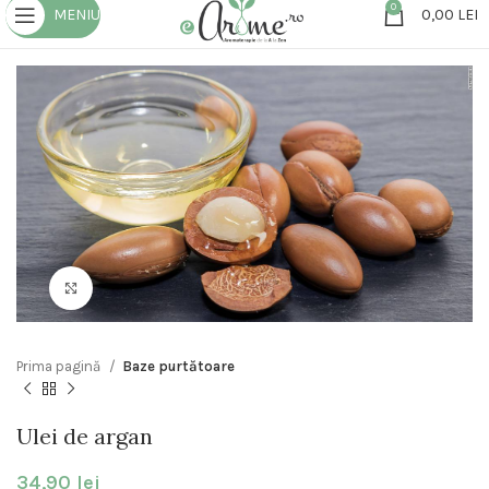
0
MENIU
0,00
LEI
Click to enlarge
Prima pagină
Baze purtătoare
Ulei de argan
34,90
lei