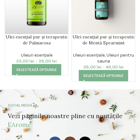
Ulei esențial pur și terapeutic
Ulei esențial pur și terapeutic
de Palmarosa
de Mentă Spearmint
Uleiuri esențiale
Uleiuri esențiale
,
Uleiuri pentru
23,00
lei
–
39,00
lei
sauna
29,00
lei
–
49,00
lei
SELECTEAZĂ OPȚIUNILE
SELECTEAZĂ OPȚIUNILE
SOCIAL MEDIA
Vezi paginile noastre pline cu noutățile
EArome!