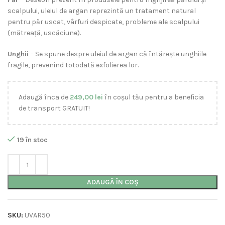
scalpului, uleiul de argan reprezintă un tratament natural
pentru păr uscat, vârfuri despicate, probleme ale scalpului
(mătreață, uscăciune).
Unghii
– Se spune despre uleiul de argan că întărește unghiile
fragile, prevenind totodată exfolierea lor.
Adaugă înca de
249,00
lei
în coșul tău pentru a beneficia
de transport GRATUIT!
19 în stoc
ADAUGĂ ÎN COȘ
SKU:
UVAR50