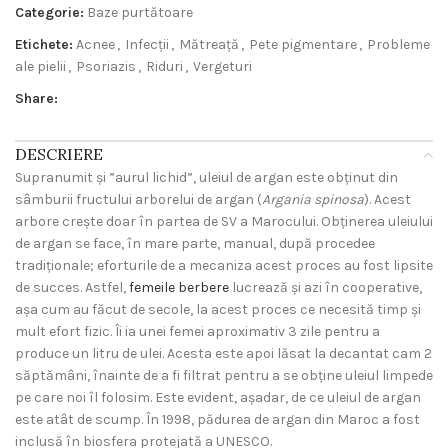
Categorie:
Baze purtătoare
Etichete:
Acnee
,
Infecții
,
Mătreață
,
Pete pigmentare
,
Probleme
ale pielii
,
Psoriazis
,
Riduri
,
Vergeturi
Share:
DESCRIERE
Supranumit și ”aurul lichid”, uleiul de argan este obținut din
sâmburii fructului arborelui de argan (
Argania spinosa
). Acest
arbore crește doar în partea de SV a Marocului. Obținerea uleiului
de argan se face, în mare parte, manual, după procedee
tradiționale; eforturile de a mecaniza acest proces au fost lipsite
de succes. Astfel,
femeile berbere
lucrează și azi în cooperative,
așa cum au făcut de secole, la acest proces ce necesită timp și
mult efort fizic. Îi ia unei femei aproximativ 3 zile pentru a
produce un litru de ulei. Acesta este apoi lăsat la decantat cam 2
săptămâni, înainte de a fi filtrat pentru a se obține uleiul limpede
pe care noi îl folosim. Este evident, așadar, de ce uleiul de argan
este atât de scump. În 1998, pădurea de argan din Maroc a fost
inclusă în biosfera protejată a UNESCO.