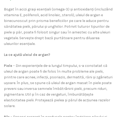
Bogat în acizi grași esențiali (omega-3) și antioxidanți (incluzând
vitamina E, polifenoli, acid linoleic, steroli), uleiul de argan e
binecunoscut prin prisma beneficiilor pe care le aduce pentru
sănătatea pielii, părului și unghiilor. Potrivit tuturor tipurilor de
piele și păr, poate fi folosit singur sau în amestec cu alte uleiuri
vegetale. Servește drept bază purtătoare pentru diluarea
uleiurilor esențiale.
La ce ajută uleiul de argan?
Piele
– Din experiențele de-a lungul timpului, s-a constatat că
uleiul de argan poate fi de folos în multe probleme ale pielii,
printre care acnee, infecții, psoriazis, dermatită, răni și zgârieturi
ușoare. În plus, se spune că uleiul de argan masat în piele poate
preveni sau inversa semnele îmbătrânirii pielii, precum riduri,
pigmentare. Util și în caz de vergeturi, îmbunătățește
elasticitatea pielii. Protejează pielea și părul de acțiunea razelor
solare.
Păr
– Deseori prezent în produsele pentru îngrijirea părului și