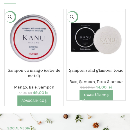
-36%
-30%
Șampon cu mango (cutie de
Șampon solid glamour toxic
metal)
Baie
,
Șampon
,
Toxic Glamour
Mango
,
Baie
,
Șampon
44,00
lei
63,00
lei
49,00
lei
77,00
lei
ADAUGĂ ÎN COȘ
ADAUGĂ ÎN COȘ
SOCIAL MEDIA