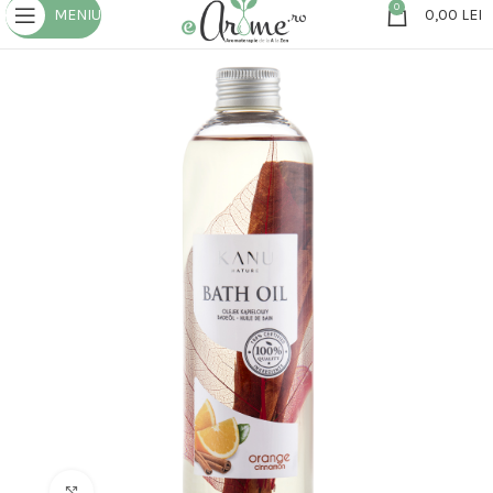
0
MENIU
0,00
LEI
Click to enlarge