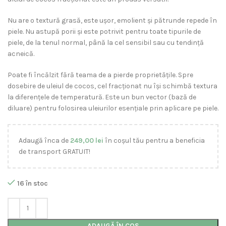
Nu are o textură grasă, este ușor, emolient și pătrunde repede în
piele. Nu astupă porii și este potrivit pentru toate tipurile de
piele, de la tenul normal, până la cel sensibil sau cu tendință
acneică.
Poate fi încălzit fără teama de a pierde proprietățile. Spre
dosebire de uleiul de cocos, cel fracționat nu își schimbă textura
la diferențele de temperatură. Este un bun vector (bază de
diluare) pentru folosirea uleiurilor esențiale prin aplicare pe piele.
Adaugă înca de
249,00
lei
în coșul tău pentru a beneficia
de transport GRATUIT!
16 în stoc
ADAUGĂ ÎN COȘ