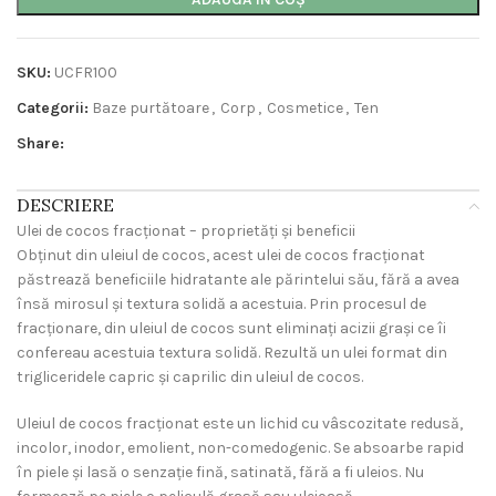
SKU:
UCFR100
Categorii:
Baze purtătoare
,
Corp
,
Cosmetice
,
Ten
Share:
DESCRIERE
Ulei de cocos fracționat – proprietăți și beneficii
Obținut din uleiul de cocos, acest ulei de cocos fracționat
păstrează beneficiile hidratante ale părintelui său, fără a avea
însă mirosul și textura solidă a acestuia. Prin procesul de
fracționare, din uleiul de cocos sunt eliminați acizii grași ce îi
confereau acestuia textura solidă. Rezultă un ulei format din
trigliceridele capric și caprilic din uleiul de cocos.
Uleiul de cocos fracționat este un lichid cu vâscozitate redusă,
incolor, inodor, emolient, non-comedogenic. Se absoarbe rapid
în piele și lasă o senzație fină, satinată, fără a fi uleios. Nu