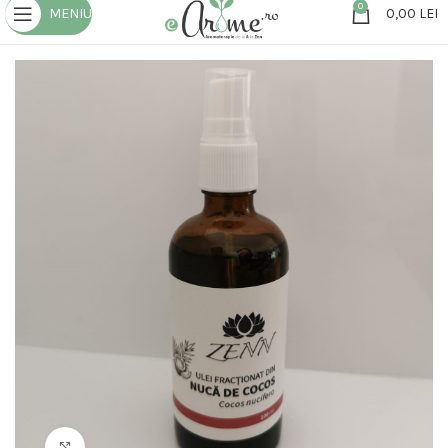
0
MENIU
0,00
LEI
Click to enlarge