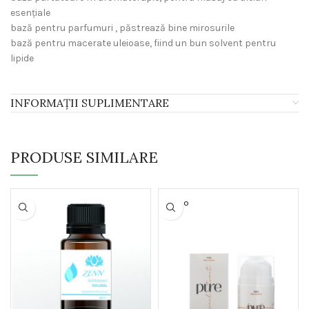
esențiale
bază pentru parfumuri , păstrează bine mirosurile
bază pentru macerate uleioase, fiind un bun solvent pentru
lipide
INFORMAȚII SUPLIMENTARE
PRODUSE SIMILARE
SOLD O
UT