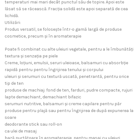
temperaturi mai mari decât punctul său de topire. Apoi este
lăsat să se răcească. Fracția solidă este apoi separată de cea
lichidă.
Utilizări:
Produs versatil, se folosește într-o gamă largă de produse
cosmetice, precum și în aromaterapie
Poate fi combinat cu alte uleiuri vegetale, pentru a le îmbunătăți
textura și senzația pe piele
Creme, loțiuni, emulsii, seruri uleioase, balsamuri cu absorbție
rapidă pentru pentru îngrijirea tenului și corpului
uleiuri și serumuri cu textură uscată, penetrantă, pentru orice
tip de ten
produse de machiaj: fond de ten, farduri, pudre compacte, rujuri
lapte demachiant, demachiant bifazic
serumuri nutritive, balsamuri și creme capilare pentru păr
produse pentru plajă sau pentru îngrijirea de după expunerea la
soare
deodorante stick sau roll-on
ca ulei de masaj
bază purtătoare în aromaterapie, pentru masaj cu uleiuri