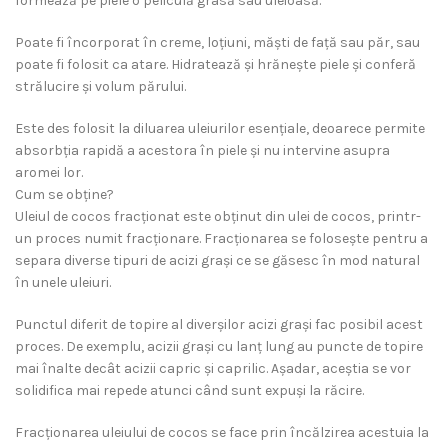
formează pe piele o peliculă grasă sau uleioasă.
Poate fi încorporat în creme, loțiuni, măști de față sau păr, sau
poate fi folosit ca atare. Hidratează și hrănește piele și conferă
strălucire și volum părului.
Este des folosit la diluarea uleiurilor esențiale, deoarece permite
absorbția rapidă a acestora în piele și nu intervine asupra
aromei lor.
Cum se obține?
Uleiul de cocos fracționat este obținut din ulei de cocos, printr-
un proces numit fracționare. Fracționarea se folosește pentru a
separa diverse tipuri de acizi grași ce se găsesc în mod natural
în unele uleiuri.
Punctul diferit de topire al diverșilor acizi grași fac posibil acest
proces. De exemplu, acizii grași cu lanț lung au puncte de topire
mai înalte decât acizii capric și caprilic. Așadar, aceștia se vor
solidifica mai repede atunci când sunt expuși la răcire.
Fracționarea uleiului de cocos se face prin încălzirea acestuia la