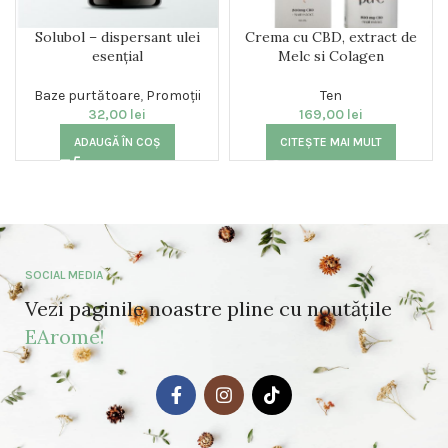
Solubol – dispersant ulei
Crema cu CBD, extract de
esențial
Melc si Colagen
Baze purtătoare
,
Promoții
Ten
32,00
lei
169,00
lei
ADAUGĂ ÎN COȘ
CITEȘTE MAI MULT
SOCIAL MEDIA
Vezi paginile noastre pline cu noutățile
EArome!