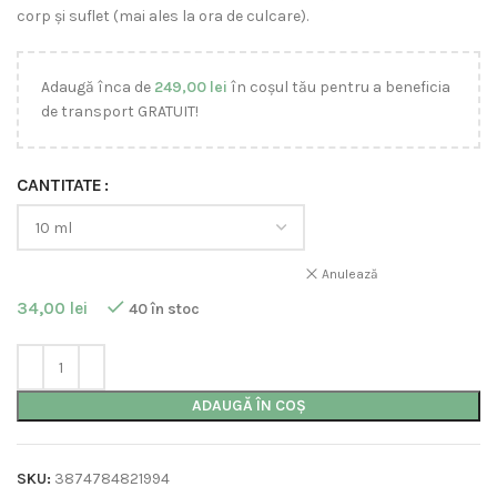
corp și suflet (mai ales la ora de culcare).
Adaugă înca de
249,00
lei
în coșul tău pentru a beneficia
de transport GRATUIT!
CANTITATE
Anulează
34,00
lei
40 în stoc
ADAUGĂ ÎN COȘ
SKU:
3874784821994