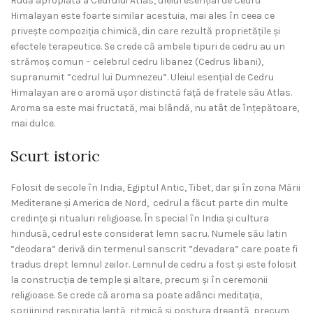
Rudă apropiată a Cedrului Atlas, uleiul esențial de Cedru
Himalayan este foarte similar acestuia, mai ales în ceea ce
privește compoziția chimică, din care rezultă proprietățile și
efectele terapeutice. Se crede că ambele tipuri de cedru au un
strămoș comun – celebrul cedru libanez (Cedrus libani),
supranumit ”cedrul lui Dumnezeu”. Uleiul esențial de Cedru
Himalayan are o aromă ușor distinctă față de fratele său Atlas.
Aroma sa este mai fructată, mai blândă, nu atât de înțepătoare,
mai dulce.
Scurt istoric
Folosit de secole în India, Egiptul Antic, Tibet, dar și în zona Mării
Mediterane și America de Nord, cedrul a făcut parte din multe
credințe și ritualuri religioase. În special în India și cultura
hindusă, cedrul este considerat lemn sacru. Numele său latin
”deodara” derivă din termenul sanscrit ”devadara” care poate fi
tradus drept lemnul zeilor. Lemnul de cedru a fost și este folosit
la construcția de temple și altare, precum și în ceremonii
religioase. Se crede că aroma sa poate adânci meditația,
sprijinind respirația lentă, ritmică și postura dreaptă, precum