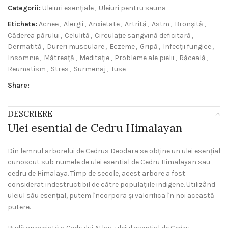
Categorii:
Uleiuri esențiale
,
Uleiuri pentru sauna
Etichete:
Acnee
,
Alergii
,
Anxietate
,
Artrită
,
Astm
,
Bronșită
,
Căderea părului
,
Celulită
,
Circulație sangvină deficitară
,
Dermatită
,
Dureri musculare
,
Eczeme
,
Gripă
,
Infecții fungice
,
Insomnie
,
Mătreață
,
Meditație
,
Probleme ale pielii
,
Răceală
,
Reumatism
,
Stres
,
Surmenaj
,
Tuse
Share:
DESCRIERE
Ulei esential de Cedru Himalayan
Din lemnul arborelui de Cedrus Deodara se obține un ulei esențial
cunoscut sub numele de ulei esential de Cedru Himalayan sau
cedru de Himalaya. Timp de secole, acest arbore a fost
considerat indestructibil de către populațiile indigene. Utilizând
uleiul său esențial, putem încorpora și valorifica în noi această
putere.