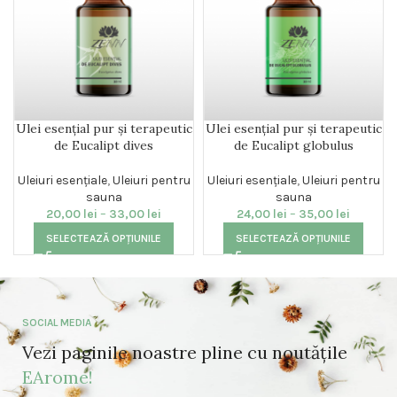
Ulei esențial pur și terapeutic
Ulei esențial pur și terapeutic
de Eucalipt dives
de Eucalipt globulus
Uleiuri esențiale
,
Uleiuri pentru
Uleiuri esențiale
,
Uleiuri pentru
sauna
sauna
20,00
lei
–
33,00
lei
24,00
lei
–
35,00
lei
SELECTEAZĂ OPȚIUNILE
SELECTEAZĂ OPȚIUNILE
SOCIAL MEDIA
Vezi paginile noastre pline cu noutățile
EArome!