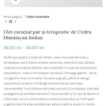
Prima pagină
Uleiuri esențiale
Ulei esențial pur și terapeutic de Cedru
Himalayan Indian
22,00
lei
–
34,00
lei
Rudă apropiată a Cedrului Atlas, uleiul esențial de Cedru
Himalayan este foarte similar acestuia, având totuși câteva
nuanțe aromatice diferite. Recomandat în special afecțiunilor
respiratorii, Cedrul Himalayan acoperă întreaga gamă – de la
congestie, tuse, bronșită, răceală și gripă, până la alergii
respiratorii și astm. Pe lângă aceste efecte, este des
recomandat în probleme ale pielii, părului și scalpului. Efectele
analgezice și antiiflamatoare îl recomandă și în caz de dureri și
inflamații minore. Stimulează sistemul imunitar și întărește
organismul. Pe plan emoțional, aduce calm și pace în minte,