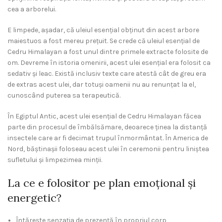
cea a arborelui.
E limpede, așadar, că uleiul esențial obținut din acest arbore
maiestuos a fost mereu prețuit. Se crede că uleiul esențial de
Cedru Himalayan a fost unul dintre primele extracte folosite de
om. Devreme în istoria omenirii, acest ulei esențial era folosit ca
sedativ și leac. Există inclusiv texte care atestă cât de greu era
de extras acest ulei, dar totuși oamenii nu au renunțat la el,
cunoscând puterea sa terapeutică.
În Egiptul Antic, acest ulei esențial de Cedru Himalayan făcea
parte din procesul de îmbălsămare, deoarece ținea la distanță
insectele care ar fi decimat trupul înmormântat. În America de
Nord, băștinașii foloseau acest ulei în ceremonii pentru liniștea
sufletului și limpezimea minții.
La ce e folositor pe plan emoțional și
energetic?
Întărește senzația de prezență în propriul corp