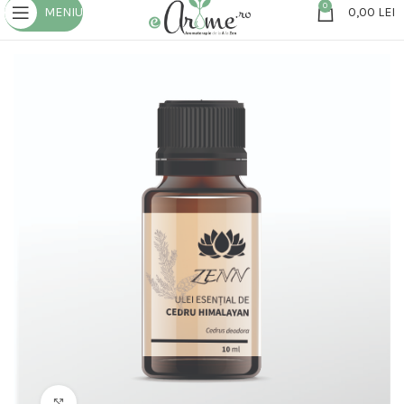
0
MENIU
0,00
LEI
Click to enlarge