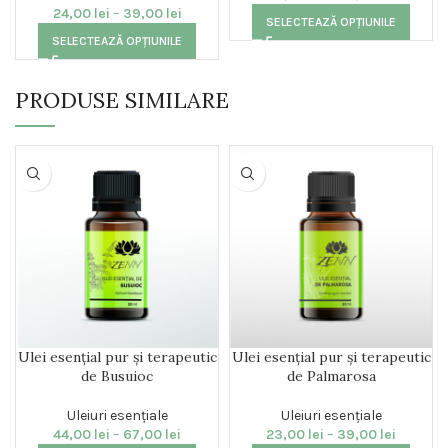
24,00
lei
–
39,00
lei
SELECTEAZĂ OPȚIUNILE
SELECTEAZĂ OPȚIUNILE
PRODUSE SIMILARE
Ulei esențial pur și terapeutic
Ulei esențial pur și terapeutic
de Busuioc
de Palmarosa
Uleiuri esențiale
Uleiuri esențiale
44,00
lei
–
67,00
lei
23,00
lei
–
39,00
lei