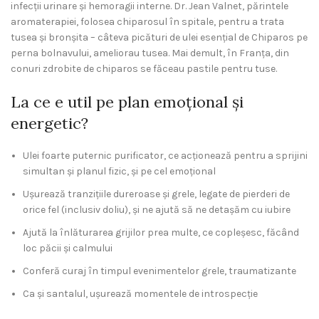
infecții urinare și hemoragii interne. Dr. Jean Valnet, părintele
aromaterapiei, folosea chiparosul în spitale, pentru a trata
tusea și bronșita – câteva picături de ulei esențial de Chiparos pe
perna bolnavului, ameliorau tusea. Mai demult, în Franța, din
conuri zdrobite de chiparos se făceau pastile pentru tuse.
La ce e util pe plan emoțional și
energetic?
Ulei foarte puternic purificator, ce acționează pentru a sprijini
simultan și planul fizic, și pe cel emoțional
Ușurează tranzițiile dureroase și grele, legate de pierderi de
orice fel (inclusiv doliu), și ne ajută să ne detașăm cu iubire
Ajută la înlăturarea grijilor prea multe, ce copleșesc, făcând
loc păcii și calmului
Conferă curaj în timpul evenimentelor grele, traumatizante
Ca și santalul, ușurează momentele de introspecție