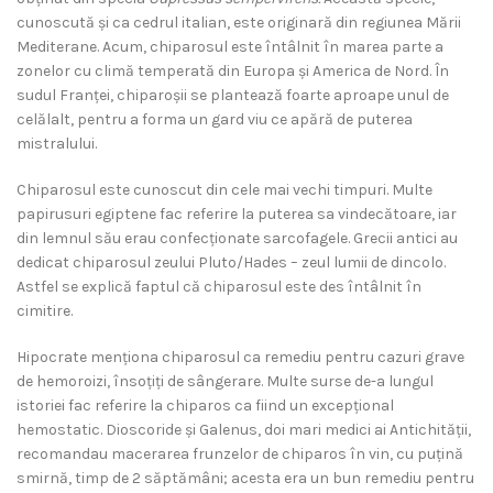
cunoscută și ca cedrul italian, este originară din regiunea Mării
Mediterane. Acum, chiparosul este întâlnit în marea parte a
zonelor cu climă temperată din Europa și America de Nord. În
sudul Franței, chiparoșii se plantează foarte aproape unul de
celălalt, pentru a forma un gard viu ce apără de puterea
mistralului.
Chiparosul este cunoscut din cele mai vechi timpuri. Multe
papirusuri egiptene fac referire la puterea sa vindecătoare, iar
din lemnul său erau confecționate sarcofagele. Grecii antici au
dedicat chiparosul zeului Pluto/Hades – zeul lumii de dincolo.
Astfel se explică faptul că chiparosul este des întâlnit în
cimitire.
Hipocrate menționa chiparosul ca remediu pentru cazuri grave
de hemoroizi, însoțiți de sângerare. Multe surse de-a lungul
istoriei fac referire la chiparos ca fiind un excepțional
hemostatic. Dioscoride și Galenus, doi mari medici ai Antichității,
recomandau macerarea frunzelor de chiparos în vin, cu puțină
smirnă, timp de 2 săptămâni; acesta era un bun remediu pentru