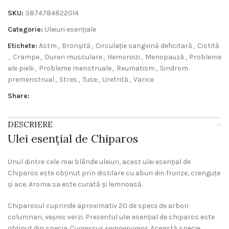
SKU:
3874784822014
Categorie:
Uleiuri esențiale
Etichete:
Astm
,
Bronșită
,
Circulație sangvină deficitară
,
Cistită
,
Crampe
,
Dureri musculare
,
Hemoroizi
,
Menopauză
,
Probleme
ale pielii
,
Probleme menstruale
,
Reumatism
,
Sindrom
premenstrual
,
Stres
,
Tuse
,
Uretrită
,
Varice
Share:
DESCRIERE
Ulei esențial de Chiparos
Unul dintre cele mai blânde uleiuri, acest ulei esențial de
Chiparos este obținut prin distilare cu aburi din frunze, crenguțe
și ace. Aroma sa este curată și lemnoasă.
Chiparosul cuprinde aproximativ 20 de specii de arbori
columnari, veșnic verzi. Prezentul ulei esențial de chiparos este
obținut din specia
Cupressus sempervirens.
Această specie,