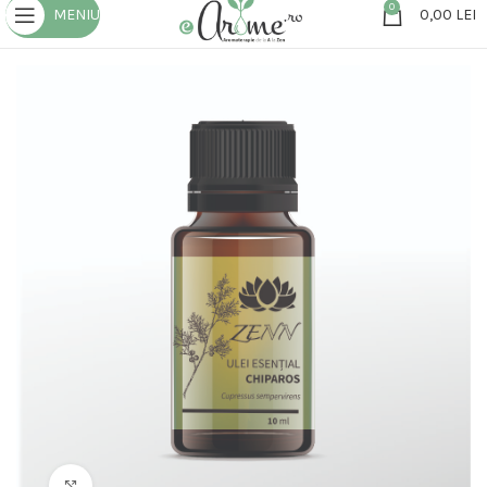
0
MENIU
0,00
LEI
Click to enlarge