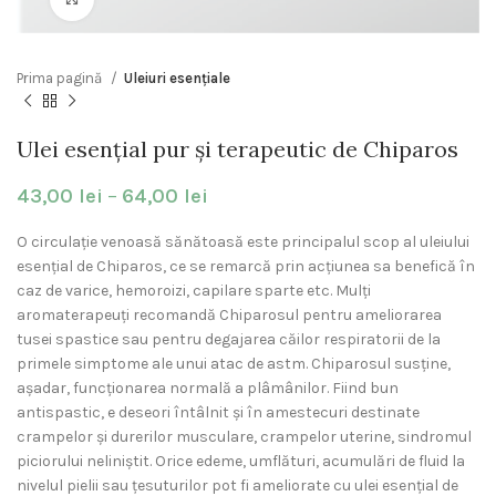
Prima pagină
Uleiuri esențiale
Ulei esențial pur și terapeutic de Chiparos
43,00
lei
–
64,00
lei
O circulație venoasă sănătoasă este principalul scop al uleiului
esențial de Chiparos, ce se remarcă prin acțiunea sa benefică în
caz de varice, hemoroizi, capilare sparte etc. Mulți
aromaterapeuți recomandă Chiparosul pentru ameliorarea
tusei spastice sau pentru degajarea căilor respiratorii de la
primele simptome ale unui atac de astm. Chiparosul susține,
așadar, funcționarea normală a plâmânilor. Fiind bun
antispastic, e deseori întâlnit și în amestecuri destinate
crampelor și durerilor musculare, crampelor uterine, sindromul
piciorului neliniștit. Orice edeme, umflături, acumulări de fluid la
nivelul pielii sau țesuturilor pot fi ameliorate cu ulei esențial de