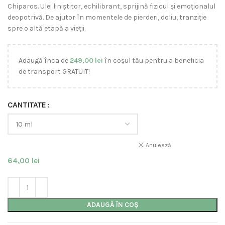
Chiparos. Ulei liniștitor, echilibrant, sprijină fizicul și emoționalul
deopotrivă. De ajutor în momentele de pierderi, doliu, tranziție
spre o altă etapă a vieții.
Adaugă înca de
249,00
lei
în coșul tău pentru a beneficia
de transport GRATUIT!
CANTITATE
Anulează
64,00
lei
ADAUGĂ ÎN COȘ