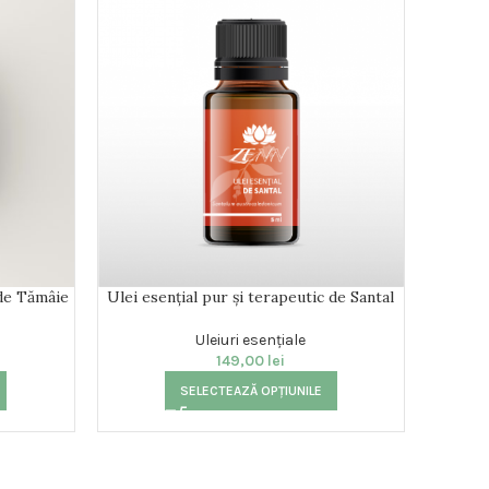
SOLD
OUT
 de Tămâie
Ulei esențial pur și terapeutic de Santal
Ule
Uleiuri esențiale
149,00
lei
Uleiu
SELECTEAZĂ OPȚIUNILE