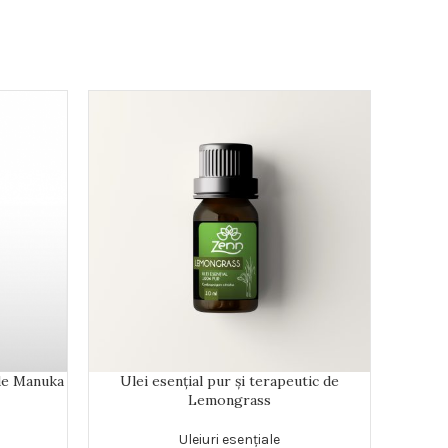
-9%
 de Manuka
Ulei esențial pur și terapeutic de
Ulei ese
Lemongrass
Uleiuri esențiale
Uleiu