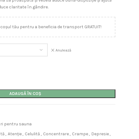
oma sa proaspătă și veselă aduce bună-dispoziție și ajută
duce claritate în gândire.
 coșul tău pentru a beneficia de transport GRATUIT!
Anulează
ADAUGĂ ÎN COȘ
uri pentru sauna
ită
,
Atenție
,
Celulită
,
Concentrare
,
Crampe
,
Depresie
,