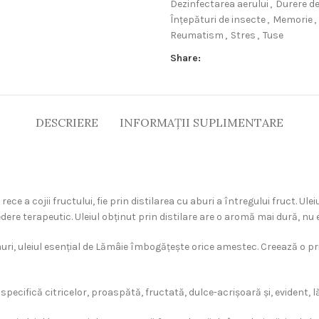
Dezinfectarea aerului
,
Durere d
Înțepături de insecte
,
Memorie
,
Reumatism
,
Stres
,
Tuse
Share:
DESCRIERE
INFORMAȚII SUPLIMENTARE
 rece a cojii fructului, fie prin distilarea cu aburi a întregului fruct. U
e terapeutic. Uleiul obținut prin distilare are o aromă mai dură, nu est
ri, uleiul esențial de Lămâie îmbogățește orice amestec. Creează o prim
ecifică citricelor, proaspătă, fructată, dulce-acrișoară și, evident, 