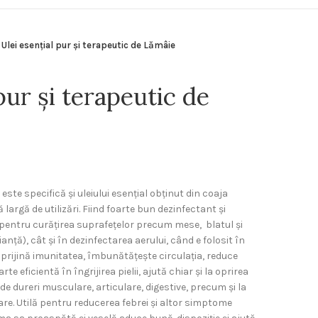
Ulei esențial pur și terapeutic de Lămâie
pur și terapeutic de
te specifică și uleiului esențial obținut din coaja
ă largă de utilizări. Fiind foarte bun dezinfectant și
 (pentru curățirea suprafețelor precum mese, blatul și
ianță), cât și în dezinfectarea aerului, când e folosit în
prijină imunitatea, îmbunătățește circulația, reduce
e eficientă în îngrijirea pielii, ajută chiar și la oprirea
de dureri musculare, articulare, digestive, precum și la
care. Utilă pentru reducerea febrei și altor simptome