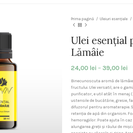
Prima pagină
Uleiuri esențiale
Ulei esențial 
Lămâie
24,00
lei
–
39,00
lei
Binecunoscuta aromă de lămâie es
fructului. Ulei versatil, are o gam
purificator, e util atât în menaj
ustensile de bucătărie, gresie, fa
difuzorul pentru aromaterapie. S
retenția de apă din organism. Foart
hemoragiilor. Poate ajuta în caz 
alungarea greții și răului de miș