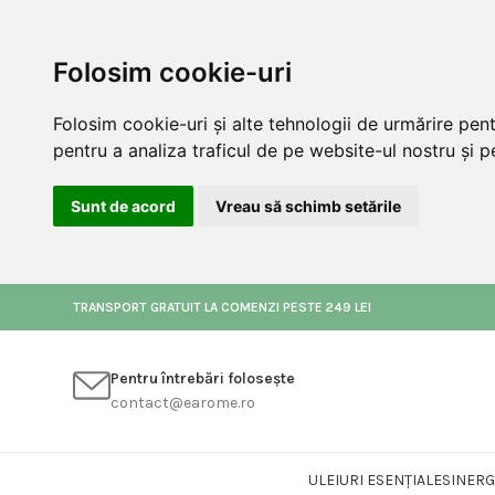
Folosim cookie-uri
Folosim cookie-uri și alte tehnologii de urmărire pen
pentru a analiza traficul de pe website-ul nostru și pe
Sunt de acord
Vreau să schimb setările
TRANSPORT GRATUIT LA COMENZI PESTE 249 LEI
Pentru întrebări folosește
contact@earome.ro
ULEIURI ESENȚIALE
SINERG