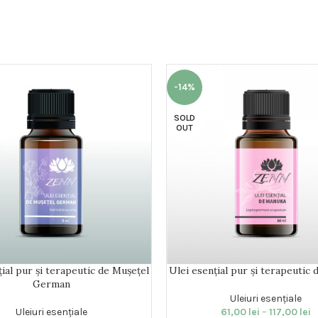
-14%
SOLD
OUT
țial pur și terapeutic de Mușețel
Ulei esențial pur și terapeutic
German
Uleiuri esențiale
Uleiuri esențiale
61,00
lei
–
117,00
lei