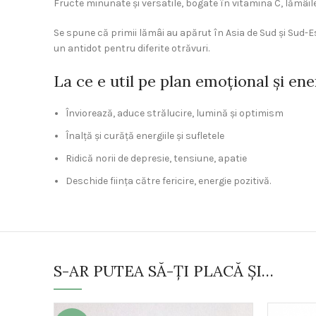
Fructe minunate și versatile, bogate în vitamina C, lămâile 
Se spune că primii lămâi au apărut în Asia de Sud și Sud-E
un antidot pentru diferite otrăvuri.
La ce e util pe plan emoțional și ene
Înviorează, aduce strălucire, lumină și optimism
Înalță și curăță energiile și sufletele
Ridică norii de depresie, tensiune, apatie
Deschide ființa către fericire, energie pozitivă.
S-AR PUTEA SĂ-ȚI PLACĂ ȘI…