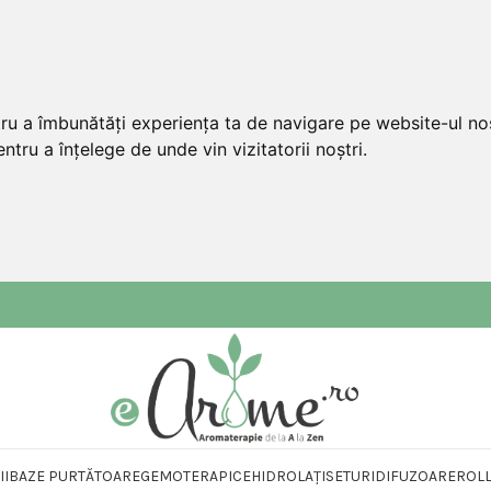
tru a îmbunătăți experiența ta de navigare pe website-ul nos
ntru a înțelege de unde vin vizitatorii noștri.
II
BAZE PURTĂTOARE
GEMOTERAPICE
HIDROLAȚI
SETURI
DIFUZOARE
ROL