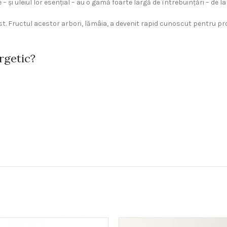
– și uleiul lor esențial – au o gamă foarte largă de întrebuințări – de l
st. Fructul acestor arbori, lămâia, a devenit rapid cunoscut pentru pro
rgetic?