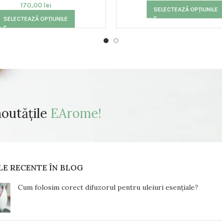
170,00
lei
SELECTEAZĂ OPȚIUNILE
SELECTEAZĂ OPȚIUNILE
noutățile
EArome!
LE RECENTE ÎN BLOG
Cum folosim corect difuzorul pentru uleiuri esențiale?