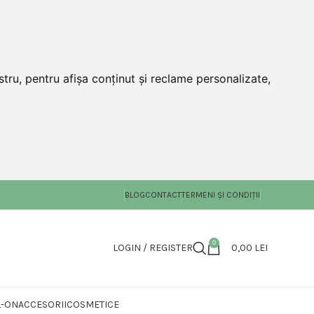
tru, pentru afișa conținut și reclame personalizate,
BLOG
CONTACT
TERMENI ȘI CONDIȚII
0
LOGIN / REGISTER
0,00
LEI
L-ON
ACCESORII
COSMETICE