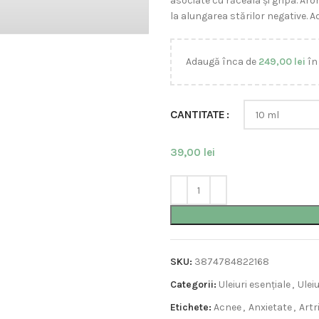
asociate cu răceala și gripa. Ar
la alungarea stărilor negative. A
Adaugă înca de
249,00
lei
în
CANTITATE
39,00
lei
SKU:
3874784822168
Categorii:
Uleiuri esențiale
,
Ulei
Etichete:
Acnee
,
Anxietate
,
Artr