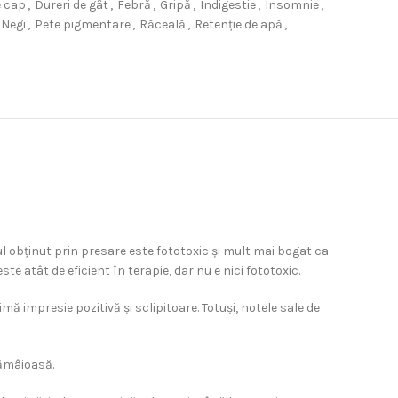
e cap
,
Dureri de gât
,
Febră
,
Gripă
,
Indigestie
,
Insomnie
,
Negi
,
Pete pigmentare
,
Răceală
,
Retenție de apă
,
leiul obținut prin presare este fototoxic și mult mai bogat ca
e atât de eficient în terapie, dar nu e nici fototoxic.
ă impresie pozitivă și sclipitoare. Totuși, notele sale de
lămâioasă.