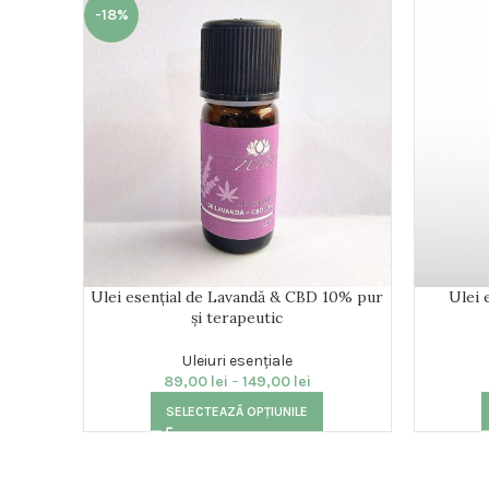
-18%
Ulei esențial de Lavandă & CBD 10% pur
Ulei 
și terapeutic
Uleiuri esențiale
89,00
lei
–
149,00
lei
SELECTEAZĂ OPȚIUNILE