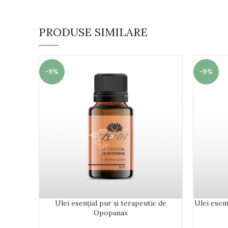
PRODUSE SIMILARE
-9%
-9%
Ulei esențial pur și terapeutic de
Ulei esenț
Opopanax