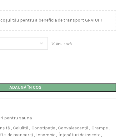
 coșul tău pentru a beneficia de transport GRATUIT!
Anulează
ADAUGĂ ÎN COȘ
uri pentru sauna
nșită
,
Celulită
,
Constipație
,
Convalescență
,
Crampe
,
oftei de mancare)
,
Insomnie
,
Înțepături de insecte
,