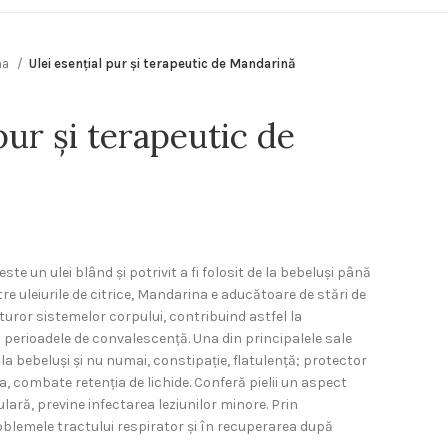
na
Ulei esențial pur și terapeutic de Mandarină
pur și terapeutic de
ste un ulei blând și potrivit a fi folosit de la bebeluși până
intre uleiurile de citrice, Mandarina e aducătoare de stări de
turor sistemelor corpului, contribuind astfel la
n perioadele de convalescență. Una din principalele sale
ci la bebeluși și nu numai, constipație, flatulență; protector
, combate retenția de lichide. Conferă pielii un aspect
lară, previne infectarea leziunilor minore. Prin
 problemele tractului respirator și în recuperarea după