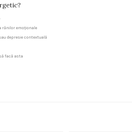
rgetic?
e
a rănilor emoționale
sau depresie contextuală
 să facă asta