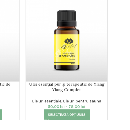
tic de
Ulei esențial pur și terapeutic de Ylang
Ule
Ylang Complet
Uleiuri esențiale
,
Uleiuri pentru sauna
Uleiu
50,00
lei
–
78,00
lei
SELECTEAZĂ OPȚIUNILE