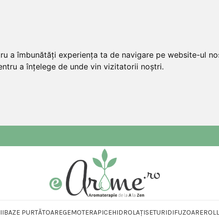
tru a îmbunătăți experiența ta de navigare pe website-ul nos
ntru a înțelege de unde vin vizitatorii noștri.
II
BAZE PURTĂTOARE
GEMOTERAPICE
HIDROLAȚI
SETURI
DIFUZOARE
ROL