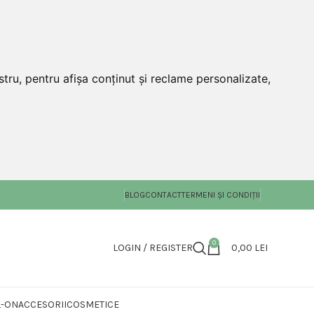
tru, pentru afișa conținut și reclame personalizate,
BLOG
CONTACT
TERMENI ȘI CONDIȚII
0
LOGIN / REGISTER
0,00
LEI
L-ON
ACCESORII
COSMETICE