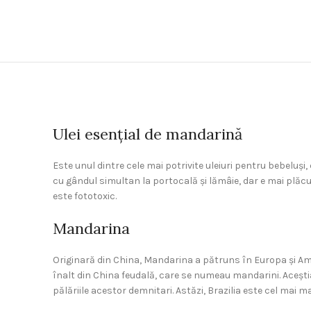
Ulei esențial de mandarină
Este unul dintre cele mai potrivite uleiuri pentru bebeluși
cu gândul simultan la portocală și lămâie, dar e mai plăcută
este fototoxic.
Mandarina
Originară din China, Mandarina a pătruns în Europa și Amer
înalt din China feudală, care se numeau mandarini. Aceșt
pălăriile acestor demnitari. Astăzi, Brazilia este cel mai m