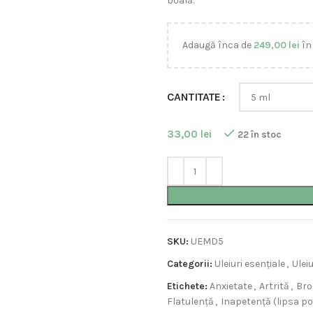
boală.
Adaugă înca de
249,00
lei
în
CANTITATE
33,00
lei
22 în stoc
SKU:
UEMD5
Categorii:
Uleiuri esențiale
,
Ulei
Etichete:
Anxietate
,
Artrită
,
Bro
Flatulență
,
Inapetență (lipsa p