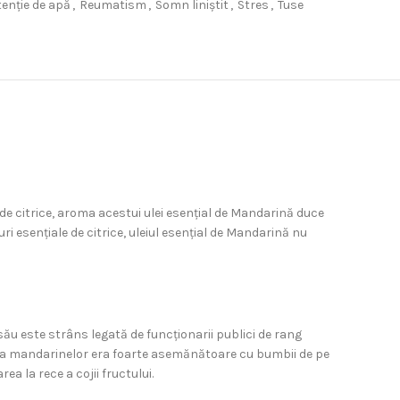
enție de apă
,
Reumatism
,
Somn liniștit
,
Stres
,
Tuse
e de citrice, aroma acestui ulei esențial de Mandarină duce
uri esențiale de citrice, uleiul esențial de Mandarină nu
ău este strâns legată de funcționarii publici de rang
mea mandarinelor era foarte asemănătoare cu bumbii de pe
a la rece a cojii fructului.