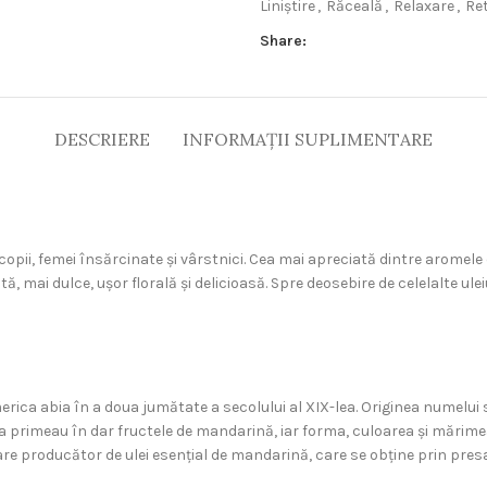
Liniștire
,
Răceală
,
Relaxare
,
Ret
Share:
DESCRIERE
INFORMAȚII SUPLIMENTARE
, copii, femei însărcinate și vârstnici. Cea mai apreciată dintre aromel
, mai dulce, ușor florală și delicioasă. Spre deosebire de celelalte ulei
ica abia în a doua jumătate a secolului al XIX-lea. Originea numelui s
ia primeau în dar fructele de mandarină, iar forma, culoarea și mări
are producător de ulei esențial de mandarină, care se obține prin presare