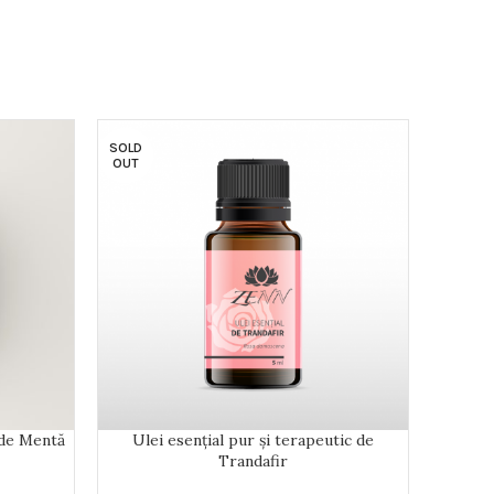
SOLD
-10%
OUT
 de Mentă
Ulei esențial pur și terapeutic de
Ulei ese
Trandafir