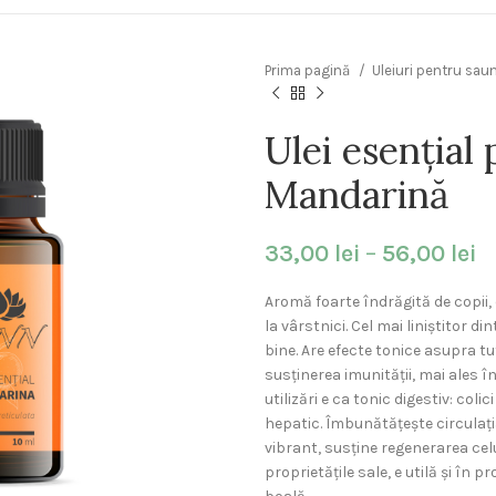
Prima pagină
Uleiuri pentru sau
Ulei esențial 
Mandarină
33,00
lei
–
56,00
lei
Aromă foarte îndrăgită de copii, e
la vârstnici. Cel mai liniștitor d
bine. Are efecte tonice asupra tu
susținerea imunității, mai ales î
utilizări e ca tonic digestiv: coli
hepatic. Îmbunătățește circulația
vibrant, susține regenerarea celu
proprietățile sale, e utilă și în