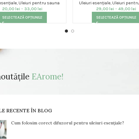
 esențiale
,
Uleiuri pentru sauna
Uleiuri esențiale
,
Uleiuri pent
20,00
lei
–
33,00
lei
29,00
lei
–
49,00
lei
SELECTEAZĂ OPȚIUNILE
SELECTEAZĂ OPȚIUNILE
noutățile
EArome!
LE RECENTE ÎN BLOG
Cum folosim corect difuzorul pentru uleiuri esențiale?