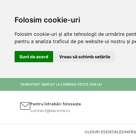
Folosim cookie-uri
Folosim cookie-uri și alte tehnologii de urmărire pen
pentru a analiza traficul de pe website-ul nostru și pe
Sunt de acord
Vreau să schimb setările
TRANSPORT GRATUIT LA COMENZI PESTE 249 LEI
Pentru întrebări folosește
contact@earome.ro
ULEIURI ESENȚIALE
SINERG