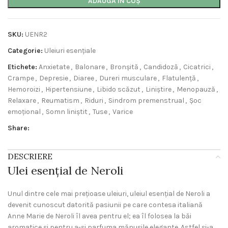
ADAUGĂ ÎN COȘ
SKU:
UENR2
Categorie:
Uleiuri esențiale
Etichete:
Anxietate
,
Balonare
,
Bronșită
,
Candidoză
,
Cicatrici
,
Crampe
,
Depresie
,
Diaree
,
Dureri musculare
,
Flatulență
,
Hemoroizi
,
Hipertensiune
,
Libido scăzut
,
Liniștire
,
Menopauză
,
Relaxare
,
Reumatism
,
Riduri
,
Sindrom premenstrual
,
Șoc
emoțional
,
Somn liniștit
,
Tuse
,
Varice
Share:
DESCRIERE
Ulei esențial de Neroli
Unul dintre cele mai prețioase uleiuri, uleiul esențial de Neroli a
devenit cunoscut datorită pasiunii pe care contesa italiană
Anne Marie de Neroli îl avea pentru el; ea îl folosea la băi
aromatice și pentru a-și parfuma mănușile elegante. Astfel și-a