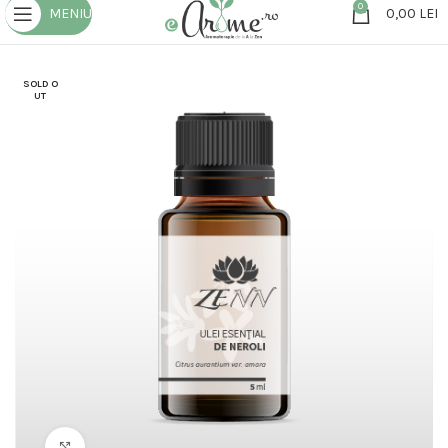
0
MENIU
0,00
LEI
SOLD O
UT
Click to enlarge