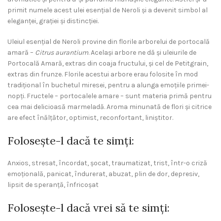
primit numele acest ulei esențial de Neroli și a devenit simbol al
eleganței, grației și distincției.
Uleiul esențial de Neroli provine din florile arborelui de portocală
amară –
Citrus aurantium
. Același arbore ne dă și uleiurile de
Portocală Amară, extras din coaja fructului, și cel de Petitgrain,
extras din frunze. Florile acestui arbore erau folosite în mod
tradițional în buchetul miresei, pentru a alunga emoțiile primei-
nopți. Fructele – portocalele amare – sunt materia primă pentru
cea mai delicioasă marmeladă. Aroma minunată de flori și citrice
are efect înălțător, optimist, reconfortant, liniștitor.
Folosește-l dacă te simți:
Anxios, stresat, încordat, șocat, traumatizat, trist, într-o criză
emoțională, panicat, îndurerat, abuzat, plin de dor, depresiv,
lipsit de speranță, înfricoșat
Folosește-l dacă vrei să te simți: