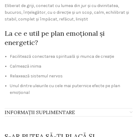
Eliberat de griji, conectat cu lumea din jur și cu divinitatea,
bucuros, înțelegător, cu o direcție și un scop, calm, echilibrat și
stabil, complet și împăcat, refăcut, liniștit
La ce e util pe plan emoțional și
energetic?
Facilitează conectarea spirituală și munca de creație
Calmează inima
Relaxează sistemul nervos
Unul dintre uleiurile cu cele mai puternice efecte pe plan
emoțional
INFORMAȚII SUPLIMENTARE
S-AR PUTEA SĂ-ȚI PLACĂ ȘI…