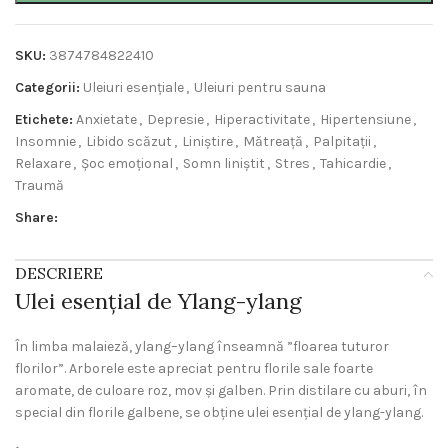
SKU:
3874784822410
Categorii:
Uleiuri esențiale
,
Uleiuri pentru sauna
Etichete:
Anxietate
,
Depresie
,
Hiperactivitate
,
Hipertensiune
,
Insomnie
,
Libido scăzut
,
Liniștire
,
Mătreață
,
Palpitații
,
Relaxare
,
Șoc emoțional
,
Somn liniștit
,
Stres
,
Tahicardie
,
Traumă
Share:
DESCRIERE
Ulei esențial de Ylang-ylang
În limba malaieză, ylang–ylang înseamnă ”floarea tuturor
florilor”. Arborele este apreciat pentru florile sale foarte
aromate, de culoare roz, mov și galben. Prin distilare cu aburi, în
special din florile galbene, se obține ulei esențial de ylang-ylang.