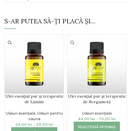
S-AR PUTEA SĂ-ȚI PLACĂ ȘI…
Ulei esențial pur și terapeutic
Ulei esențial pur și terapeutic
de Lămâie
de Bergamotă
Uleiuri esențiale
,
Uleiuri pentru
Uleiuri esențiale
sauna
43,00
lei
–
70,00
lei
24,00
lei
–
39,00
lei
SELECTEAZĂ OPȚIUNILE