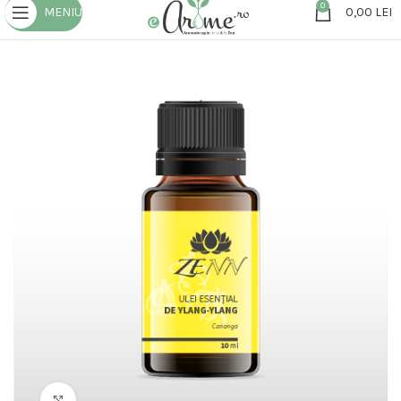
0
MENIU
0,00
LEI
Click to enlarge