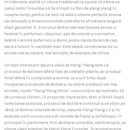
În Indonezia, există un obicei tradițional ce spune că e bine ca
patul noilor însurăței să fie stropit cu flori de ylang-ylang în
noapte nunții, pentru ca mirii să aibă o uniune perfectă. Aroma
sa senzuală și binecunoscutele sale efecte afrodiziace asigură
efect garantat ☺. Este unul dintre cele mai folosite arome și
fixative în parfumuri, săpunuri, ape de colonie și cosmetice.
Având o aromă puternică și dulce, poate cauza dureri de cap,
dacă e folosit în cantități mari. Este ideală combinarea lui cu
arome mai acrișoare, mai ascuțite, de exemplu de citrice.
Un fapt interesant despre uleiul de Ylang –Ylang este că
procesul de distilare diferă față de celelalte plante, iar produșii
finali diferă în compoziție și aromă. La scurt timp după
începerea procesului de distilare, se obține produsul cel mai
aromat, numit ”Ylang-Ylang Extra”, care conține aproximativ 30
de compuși chimici, în proporție mare esteri, eteri și fenoli. După
colectarea acestuia, procesul de distilare continuă și se obțin pe
rând, la diverse intervale de timp, uleiurile Ylang-Ylang I, II și III;
acestea sunt cunoscute sub numele de fracții și se folosesc în
principal în parfumerie. Prin distilare completă, neîntreruptă, se
obține uleiul esențial de Ylang-Ylang Complet. În aromaterapie