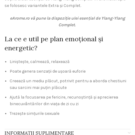
se folosesc variantele Extra și Complet.
eArome.ro vă pune la dispoziție ulei esențial de Ylang-Ylang
Complet.
La ce e util pe plan emoțional și
energetic?
Liniștește, calmează, relaxează
Poate genera senzații de ușoară euforie
Creează un mediu plăcut, potrivit pentru a aborda chestiuni
sau sarcini mai puțin plăcute
Ajută la focusarea pe fericire, recunoștință și aprecierea
binecuvântărilor din viața de zi cu zi
Trezește simțurile sexuale
INFORMAȚII SUPLIMENTARE