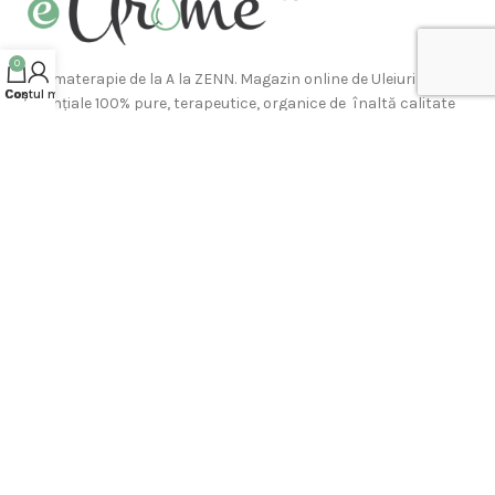
0
Aromaterapie de la A la ZENN. Magazin online de Uleiuri
Contul meu
Coș
esențiale 100% pure, terapeutice, organice de înaltă calitate
la prețuri accesibile. Accesorii si Difuzoare pentru
aromaterapie.
ARTICOLE RECENTE ÎN BLOG
| Design
eArome.ro
2018 - 2026 CREAT DE
ROBBOT
. Agentia TA de marketing