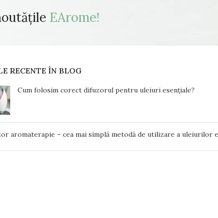
noutățile
EArome!
LE RECENTE ÎN BLOG
Cum folosim corect difuzorul pentru uleiuri esențiale?
or aromaterapie – cea mai simplă metodă de utilizare a uleiurilor e
iuri esențiale de iarnă – pentru trup, minte și suflet
erapia – ce este și cum ne ajută