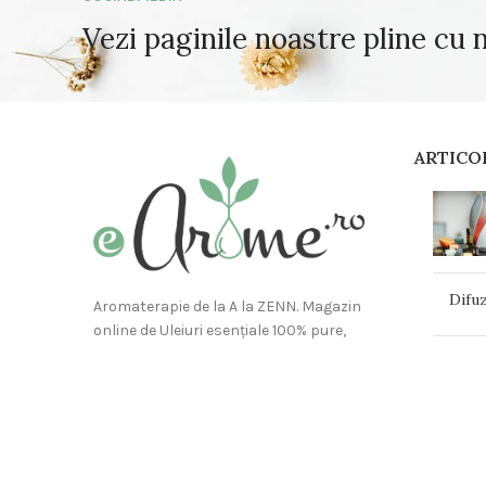
Vezi paginile noastre pline cu 
ARTICO
Difuz
Aromaterapie de la A la ZENN. Magazin
online de Uleiuri esențiale 100% pure,
terapeutice, organice de înaltă calitate
8 ule
la prețuri accesibile. Accesorii si
Difuzoare pentru aromaterapie.
Gemot