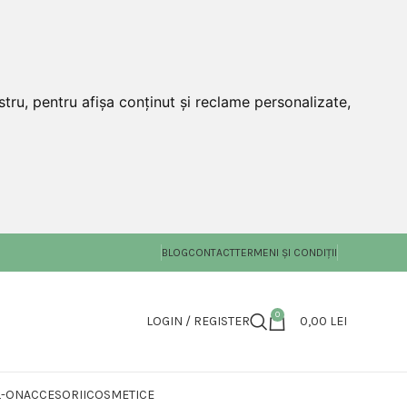
tru, pentru afișa conținut și reclame personalizate,
BLOG
CONTACT
TERMENI ȘI CONDIȚII
0
LOGIN / REGISTER
0,00
LEI
L-ON
ACCESORII
COSMETICE