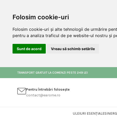
Folosim cookie-uri
Folosim cookie-uri și alte tehnologii de urmărire pen
pentru a analiza traficul de pe website-ul nostru și pe
Sunt de acord
Vreau să schimb setările
TRANSPORT GRATUIT LA COMENZI PESTE 249 LEI
Pentru întrebări folosește
contact@earome.ro
ULEIURI ESENȚIALE
SINERG