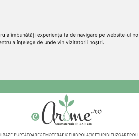
tru a îmbunătăți experiența ta de navigare pe website-ul nos
ntru a înțelege de unde vin vizitatorii noștri.
II
BAZE PURTĂTOARE
GEMOTERAPICE
HIDROLAȚI
SETURI
DIFUZOARE
ROL